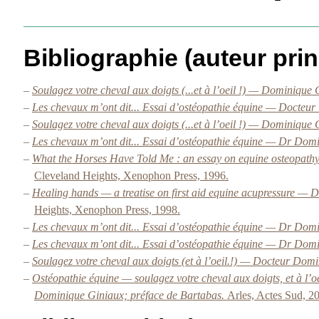
Bibliographie (auteur prin
–
Soulagez votre cheval aux doigts (...et à l’oeil !) — Dominique 
–
Les chevaux m’ont dit... Essai d’ostéopathie équine — Docteur
–
Soulagez votre cheval aux doigts (...et à l’oeil !) — Dominique
–
Les chevaux m’ont dit... Essai d’ostéopathie équine — Dr Dom
–
What the Horses Have Told Me : an essay on equine osteopath
Cleveland Heights, Xenophon Press, 1996.
–
Healing hands — a treatise on first aid equine acupressure — 
Heights, Xenophon Press, 1998.
–
Les chevaux m’ont dit... Essai d’ostéopathie équine — Dr Dom
–
Les chevaux m’ont dit... Essai d’ostéopathie équine — Dr Dom
–
Soulagez votre cheval aux doigts (et à l’oeil.!) — Docteur Dom
–
Ostéopathie équine — soulagez votre cheval aux doigts, et à l’oe
Dominique Giniaux; préface de Bartabas.
Arles, Actes Sud, 2