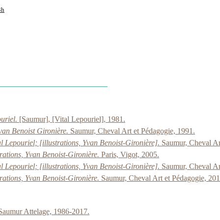
3h
uriel.
[Saumur], [Vital Lepouriel], 1981.
Yvan Benoist Gironière.
Saumur, Cheval Art et Pédagogie, 1991.
al Lepouriel; [illustrations, Yvan Benoist-Gironière].
Saumur, Cheval Ar
trations, Yvan Benoist-Gironière.
Paris, Vigot, 2005.
al Lepouriel; [illustrations, Yvan Benoist-Gironière].
Saumur, Cheval Ar
trations, Yvan Benoist-Gironière.
Saumur, Cheval Art et Pédagogie, 201
 Saumur Attelage, 1986-2017.