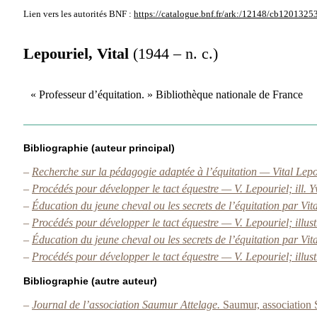
Lien vers les autorités
BNF :
https://catalogue.bnf.fr/ark:/12148/cb1201325
Lepouriel, Vital
(1944 – n. c.)
« Professeur d’équitation. » Bibliothèque nationale de France
Bibliographie (auteur principal)
–
Recherche sur la pédagogie adaptée à l’équitation — Vital Lepo
–
Procédés pour développer le tact équestre — V. Lepouriel; ill. 
–
Éducation du jeune cheval ou les secrets de l’équitation par Vit
–
Procédés pour développer le tact équestre — V. Lepouriel; illus
–
Éducation du jeune cheval ou les secrets de l’équitation par Vit
–
Procédés pour développer le tact équestre — V. Lepouriel; illus
Bibliographie (autre auteur)
–
Journal de l’association Saumur Attelage.
Saumur, association