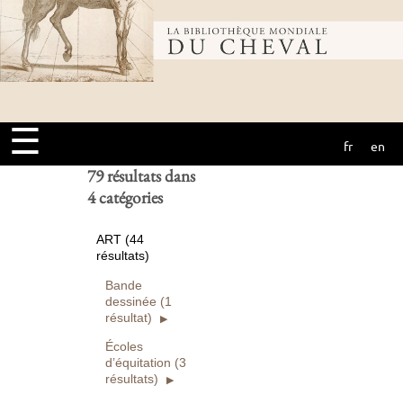
Bibliothèque
Ouvrages
numérisés seuls
Rechercher
mondiale du
Réinitialiser
☰
fr
en
cheval
79 résultats dans
4 catégories
ART (44
résultats)
Bande
dessinée (1
résultat)
Écoles
d’équitation (3
résultats)