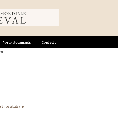
ale du cheval
Réinitialiser
Porte-documents
Contacts
es
3 résultats)