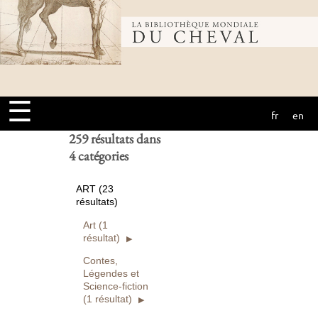
Bibliothèque
Ouvrages
numérisés seuls
Rechercher
mondiale du
Réinitialiser
☰
fr
en
cheval
259 résultats dans
4 catégories
ART (23
résultats)
Art (1
résultat)
Contes,
Légendes et
Science-fiction
(1 résultat)