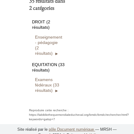
35 résultats dans
2 catégories
DROIT (2
résultats)
Enseignement
- pédagogie
(2
résultats)
EQUITATION (33
résultats)
Examens
fédéraux (33
résultats)
Reproduire cette recherche :
https://labibliothequemondialeducheval.org/bmdc/bmdc/rechercher.html?
keywords=galop+7
Site réalisé par le
pôle Document numérique
— MRSH —