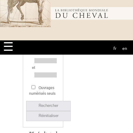
Bibliothèque
Source
mondiale du
Année d’édition
☰
fr
en
cheval
Ou entre
et
Ouvrages
numérisés seuls
Rechercher
Réinitialiser