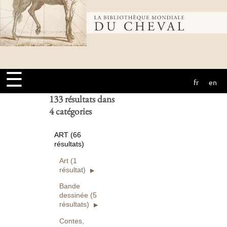
Bibliothèque
Ouvrages
numérisés seuls
Rechercher
mondiale du
Réinitialiser
☰
fr
en
cheval
133 résultats dans
4 catégories
ART (66
résultats)
Art (1
résultat)
Bande
dessinée (5
résultats)
Contes,