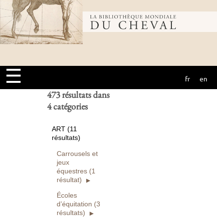
Bibliothèque
Ouvrages
numérisés seuls
Rechercher
mondiale du
Réinitialiser
☰
fr
en
cheval
473 résultats dans
4 catégories
ART (11
résultats)
Carrousels et
jeux
équestres (1
résultat)
Écoles
d’équitation (3
résultats)