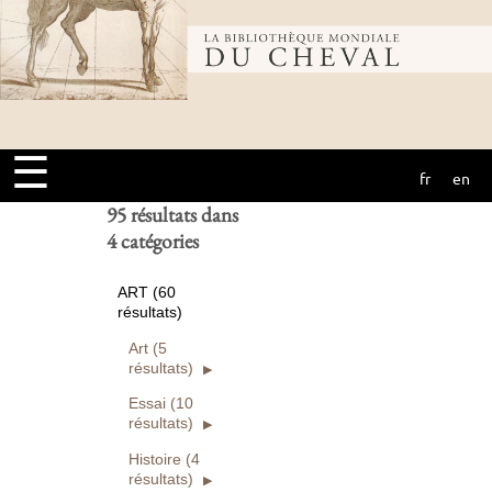
Bibliothèque
Ouvrages
numérisés seuls
Rechercher
mondiale du
Réinitialiser
☰
fr
en
cheval
95 résultats dans
4 catégories
ART (60
résultats)
Art (5
résultats)
Essai (10
résultats)
Histoire (4
résultats)