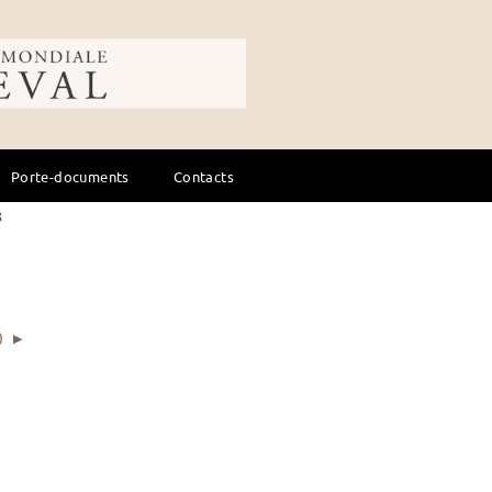
ale du cheval
Réinitialiser
Porte-documents
Contacts
s
)