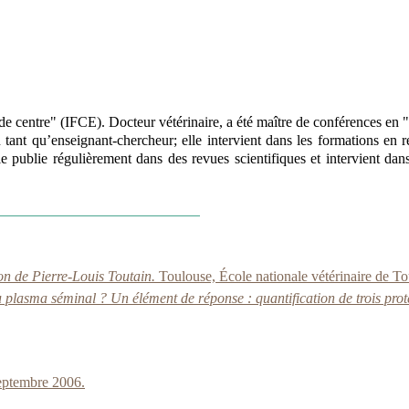
 de centre" (IFCE). Docteur vétérinaire, a été maître de conférences en 
 tant qu’enseignant-chercheur; elle intervient dans les formations en r
Elle publie régulièrement dans des revues scientifiques et intervient da
ion de Pierre-Louis Toutain.
Toulouse, École nationale vétérinaire de T
du plasma séminal ? Un élément de réponse : quantification de trois prot
eptembre 2006.