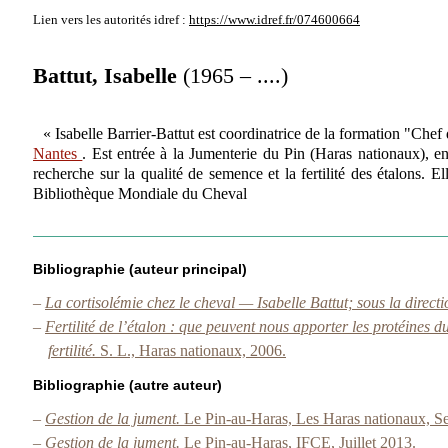
Lien vers les autorités
idref :
https://www.idref.fr/074600664
Battut, Isabelle
(1965 – ....)
« Isabelle Barrier-Battut est coordinatrice de la formation "Chef
Nantes
. Est entrée à la Jumenterie du Pin (Haras nationaux), en
recherche sur la qualité de semence et la fertilité des étalons. 
Bibliothèque Mondiale du Cheval
Bibliographie (auteur principal)
–
La cortisolémie chez le cheval — Isabelle Battut; sous la direct
–
Fertilité de l’étalon : que peuvent nous apporter les protéines 
fertilité.
S. L., Haras nationaux, 2006.
Bibliographie (autre auteur)
–
Gestion de la jument.
Le Pin-au-Haras, Les Haras nationaux, S
–
Gestion de la jument.
Le Pin-au-Haras, IFCE, Juillet 2013.