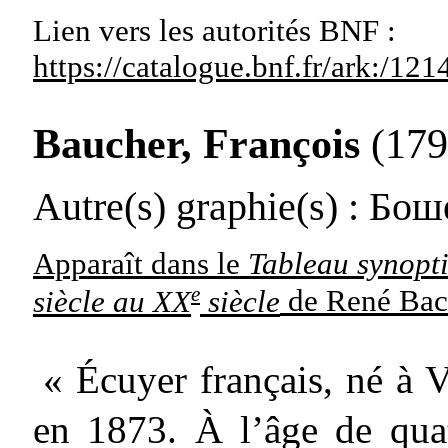
Lien vers les autorités
BNF :
https://catalogue.bnf.fr/ark:/1
Baucher, François
(179
Autre(s) graphie(s)
: Бош
Apparaît dans le
Tableau synopti
e
siècle au XX
siècle
de René Bac
« Écuyer français, né à V
en 1873. À l’âge de quat