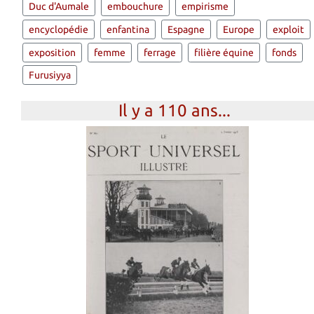
Duc d'Aumale
embouchure
empirisme
encyclopédie
enfantina
Espagne
Europe
exploit
exposition
femme
ferrage
filière équine
fonds
Furusiyya
Il y a 110 ans...