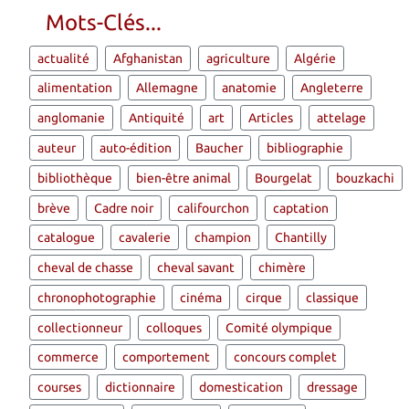
Mots-Clés...
actualité
Afghanistan
agriculture
Algérie
alimentation
Allemagne
anatomie
Angleterre
anglomanie
Antiquité
art
Articles
attelage
auteur
auto-édition
Baucher
bibliographie
bibliothèque
bien-être animal
Bourgelat
bouzkachi
brève
Cadre noir
califourchon
captation
catalogue
cavalerie
champion
Chantilly
cheval de chasse
cheval savant
chimère
chronophotographie
cinéma
cirque
classique
collectionneur
colloques
Comité olympique
commerce
comportement
concours complet
courses
dictionnaire
domestication
dressage