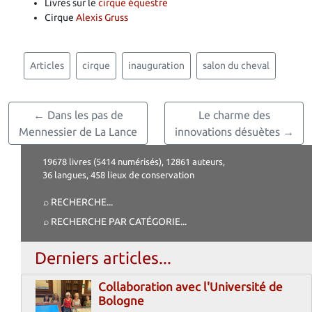
Livres sur le
cirque équestre
Cirque
Alexis Gruss
Articles
cirque
inauguration
salon du cheval
← Dans les pas de
Le charme des
Mennessier de La Lance
innovations désuètes →
19678 livres (5414 numérisés), 12861 auteurs,
36 langues, 458 lieux de conservation
⌕ RECHERCHE
...
⌕ RECHERCHE PAR CATÉGORIE
...
Derniers articles...
Collaboration avec l'Université de
Bologne