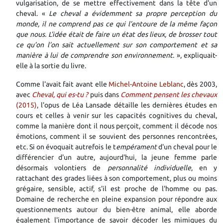
vulgarisation, de se mettre effectivement dans la tête d'un
cheval. «
Le cheval a évidemment sa propre perception du
monde, il ne comprend pas ce qui l’entoure de la même façon
que nous. L’idée était de faire un état des lieux, de brosser tout
ce qu’on l’on sait actuellement sur son comportement et sa
manière à lui de comprendre son environnement
. », expliquait-
elle à la sortie du livre.
Comme l'avait fait avant elle
Michel-Antoine Leblanc
, dès 2003,
avec
Cheval, qui es-tu ?
puis dans
Comment pensent les chevaux
(2015)
, l'opus de Léa Lansade détaille les dernières études en
cours et celles à venir sur les capacités cognitives du cheval,
comme la manière dont il nous perçoit, comment il décode nos
émotions, comment il se souvient des personnes rencontrées,
etc. Si on évoquait autrefois le t
empérament
d'un cheval pour le
différencier d'un autre, aujourd'hui, la jeune femme parle
désormais volontiers de
personnalité individuelle
, en y
rattachant des grades liées à son comportement, plus ou moins
grégaire, sensible, actif, s'il est proche de l'homme ou pas.
Domaine de recherche en pleine expansion pour répondre aux
questionnements autour du bien-être animal, elle aborde
également l'importance de savoir décoder les mimiques du