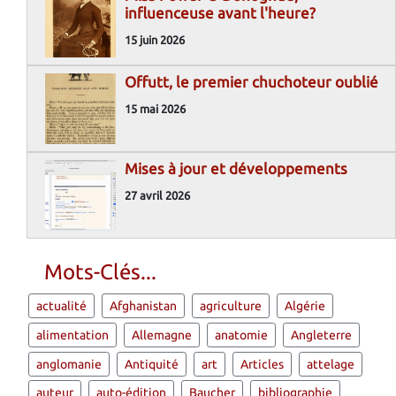
influenceuse avant l'heure?
15 juin 2026
Offutt, le premier chuchoteur oublié
15 mai 2026
Mises à jour et développements
27 avril 2026
Mots-Clés...
actualité
Afghanistan
agriculture
Algérie
alimentation
Allemagne
anatomie
Angleterre
anglomanie
Antiquité
art
Articles
attelage
auteur
auto-édition
Baucher
bibliographie