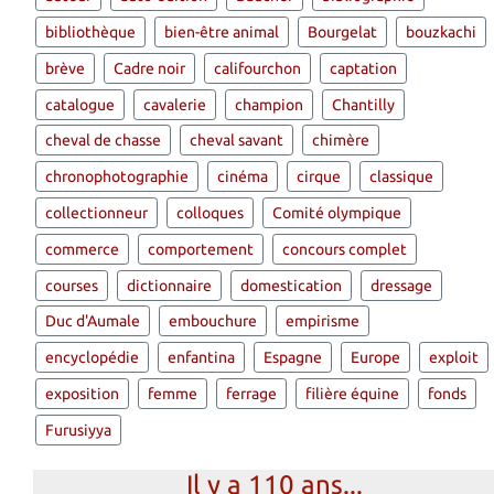
bibliothèque
bien-être animal
Bourgelat
bouzkachi
brève
Cadre noir
califourchon
captation
catalogue
cavalerie
champion
Chantilly
cheval de chasse
cheval savant
chimère
chronophotographie
cinéma
cirque
classique
collectionneur
colloques
Comité olympique
commerce
comportement
concours complet
courses
dictionnaire
domestication
dressage
Duc d'Aumale
embouchure
empirisme
encyclopédie
enfantina
Espagne
Europe
exploit
exposition
femme
ferrage
filière équine
fonds
Furusiyya
Il y a 110 ans...