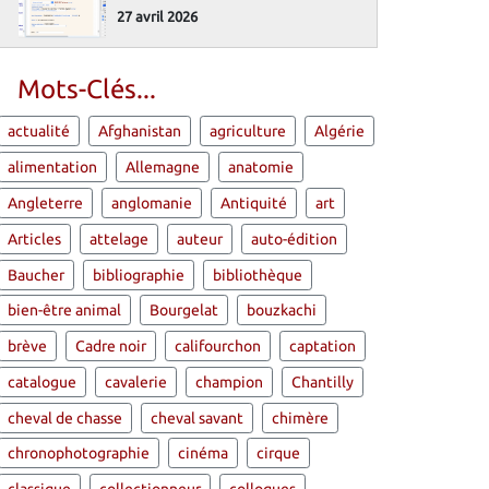
27 avril 2026
Mots-Clés...
actualité
Afghanistan
agriculture
Algérie
alimentation
Allemagne
anatomie
Angleterre
anglomanie
Antiquité
art
Articles
attelage
auteur
auto-édition
Baucher
bibliographie
bibliothèque
bien-être animal
Bourgelat
bouzkachi
brève
Cadre noir
califourchon
captation
catalogue
cavalerie
champion
Chantilly
cheval de chasse
cheval savant
chimère
chronophotographie
cinéma
cirque