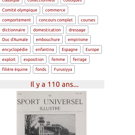
classique
collectionneur
colloques
Comité olympique
commerce
comportement
concours complet
courses
dictionnaire
domestication
dressage
Duc d'Aumale
embouchure
empirisme
encyclopédie
enfantina
Espagne
Europe
exploit
exposition
femme
ferrage
filière équine
fonds
Furusiyya
Il y a 110 ans...