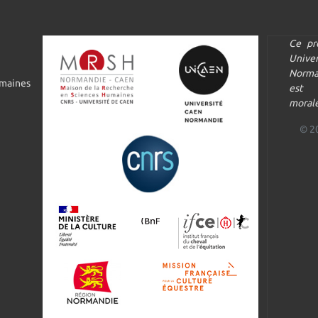
Ce pr
Univ
Norma
umaines
est 
morale
© 2