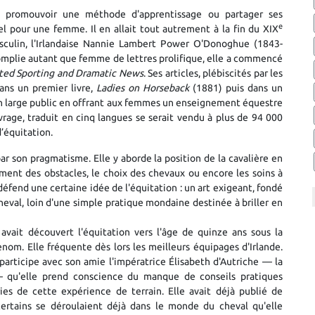
on, promouvoir une méthode d'apprentissage ou partager ses
e
el pour une femme. Il en allait tout autrement à la fin du XIX
sculin, l'Irlandaise Nannie Lambert Power O'Donoghue (1843-
omplie autant que femme de lettres prolifique, elle a commencé
rated Sporting and Dramatic News
. Ses articles, plébiscités par les
dans un premier livre,
Ladies on Horseback
(1881) puis dans un
un large public en offrant aux femmes un enseignement équestre
rage, traduit en cinq langues se serait vendu à plus de 94 000
’équitation.
ar son pragmatisme. Elle y aborde la position de la cavalière en
ement des obstacles, le choix des chevaux ou encore les soins à
 défend une certaine idée de l'équitation : un art exigeant, fondé
cheval, loin d'une simple pratique mondaine destinée à briller en
ait découvert l'équitation vers l'âge de quinze ans sous la
nom. Elle fréquente dès lors les meilleurs équipages d'Irlande.
e participe avec son amie l'impératrice Élisabeth d'Autriche — la
— qu'elle prend conscience du manque de conseils pratiques
ies de cette expérience de terrain. Elle avait déjà publié de
rtains se déroulaient déjà dans le monde du cheval qu'elle