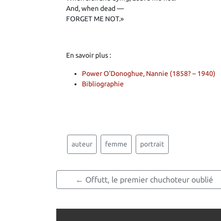
And, when dead —
FORGET ME NOT.»
En savoir plus :
Power O’Donoghue, Nannie
(1858? – 1940)
Bibliographie
auteur
femme
portrait
← Offutt, le premier chuchoteur oublié