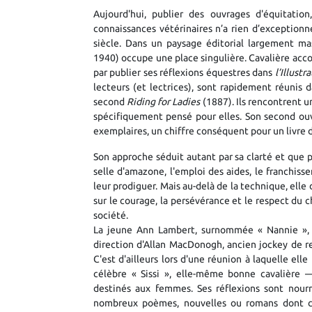
Aujourd'hui, publier des ouvrages d'équitati
connaissances vétérinaires n’a rien d’exceptionn
siècle. Dans un paysage éditorial largement ma
1940) occupe une place singulière. Cavalière acc
par publier ses réflexions équestres dans
l’Illust
lecteurs (et lectrices), sont rapidement réunis 
second
Riding for Ladies
(1887). Ils rencontrent 
spécifiquement pensé pour elles. Son second ouv
exemplaires, un chiffre conséquent pour un livre d
Son approche séduit autant par sa clarté et que p
selle d'amazone, l'emploi des aides, le franchiss
leur prodiguer. Mais au-delà de la technique, elle
sur le courage, la persévérance et le respect du 
société.
La jeune Ann Lambert, surnommée « Nannie », av
direction d'Allan MacDonogh, ancien jockey de re
C'est d'ailleurs lors d'une réunion à laquelle ell
célèbre « Sissi », elle-même bonne cavalière 
destinés aux femmes. Ses réflexions sont nourr
nombreux poèmes, nouvelles ou romans dont ce