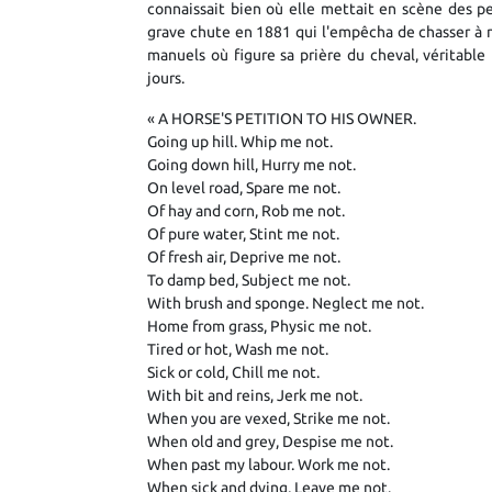
connaissait bien où elle mettait en scène des p
grave chute en 1881 qui l'empêcha de chasser à n
manuels où figure sa prière du cheval, véritable
jours.
« A HORSE'S PETITION TO HIS OWNER.
Going up hill. Whip me not.
Going down hill, Hurry me not.
On level road, Spare me not.
Of hay and corn, Rob me not.
Of pure water, Stint me not.
Of fresh air, Deprive me not.
To damp bed, Subject me not.
With brush and sponge. Neglect me not.
Home from grass, Physic me not.
Tired or hot, Wash me not.
Sick or cold, Chill me not.
With bit and reins, Jerk me not.
When you are vexed, Strike me not.
When old and grey, Despise me not.
When past my labour. Work me not.
When sick and dying, Leave me not.