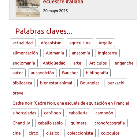
ecuestre italiana
20 mayo 2025
Palabras claves...
actualidad
Afganistán
agricultura
Argelia
alimentación
Alemania
anatomía
Inglaterra
anglomanía
Antigüedad
arte
Artículos
enganche
autor
autoedición
Baucher
bibliografía
biblioteca
bienestar animal
Bourgelat
buzkachi
breve
Cadre noir (Cadre Noir, una escuela de equitación en Francia)
a horcajadas
catálogo
caballería
campeón
Chantilly
caballo sabio
quimera
cronofotografía
cine
circo
clásico
coleccionista
coloquios