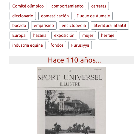
Comité olímpico
comportamiento
carreras
diccionario
domesticación
Duque de Aumale
bocado
empirismo
enciclopedia
literatura infantil
Europa
hazaña
exposición
mujer
herraje
industria equina
fondos
Furusiyya
Hace 110 años...