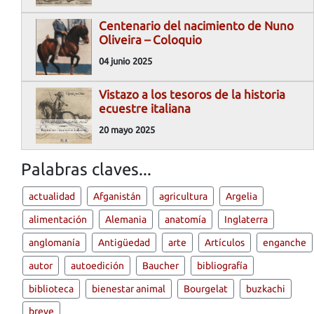
Centenario del nacimiento de Nuno
Oliveira – Coloquio
04 junio 2025
Vistazo a los tesoros de la historia
ecuestre italiana
20 mayo 2025
Palabras claves...
actualidad
Afganistán
agricultura
Argelia
alimentación
Alemania
anatomía
Inglaterra
anglomanía
Antigüedad
arte
Artículos
enganche
autor
autoedición
Baucher
bibliografía
biblioteca
bienestar animal
Bourgelat
buzkachi
breve