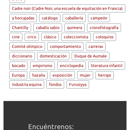
Cadre noir (Cadre Noir, una escuela de equitación en Francia)
a horcajadas
catálogo
caballería
campeón
Chantilly
caballo sabio
quimera
cronofotografía
cine
circo
clásico
coleccionista
coloquios
Comité olímpico
comportamiento
carreras
diccionario
domesticación
Duque de Aumale
bocado
empirismo
enciclopedia
literatura infantil
Europa
hazaña
exposición
mujer
herraje
industria equina
fondos
Furusiyya
Encuéntrenos: