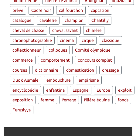
bibliothèque
bien-être animal
Bourgelat
bouzkachi
brève
Cadre noir
califourchon
captation
catalogue
cavalerie
champion
Chantilly
cheval de chasse
cheval savant
chimère
chronophotographie
cinéma
cirque
classique
collectionneur
colloques
Comité olympique
commerce
comportement
concours complet
courses
dictionnaire
domestication
dressage
Duc d'Aumale
embouchure
empirisme
encyclopédie
enfantina
Espagne
Europe
exploit
exposition
femme
ferrage
filière équine
fonds
Furusiyya