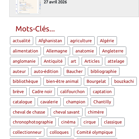
27 avril 2026
Mots-Clés...
actualité
Afghanistan
agriculture
Algérie
alimentation
Allemagne
anatomie
Angleterre
anglomanie
Antiquité
art
Articles
attelage
auteur
auto-édition
Baucher
bibliographie
bibliothèque
bien-être animal
Bourgelat
bouzkachi
brève
Cadre noir
califourchon
captation
catalogue
cavalerie
champion
Chantilly
cheval de chasse
cheval savant
chimère
chronophotographie
cinéma
cirque
classique
collectionneur
colloques
Comité olympique