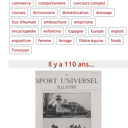
commerce
comportement
concours complet
courses
dictionnaire
domestication
dressage
Duc d'Aumale
embouchure
empirisme
encyclopédie
enfantina
Espagne
Europe
exploit
exposition
femme
ferrage
filière équine
fonds
Furusiyya
Il y a 110 ans...