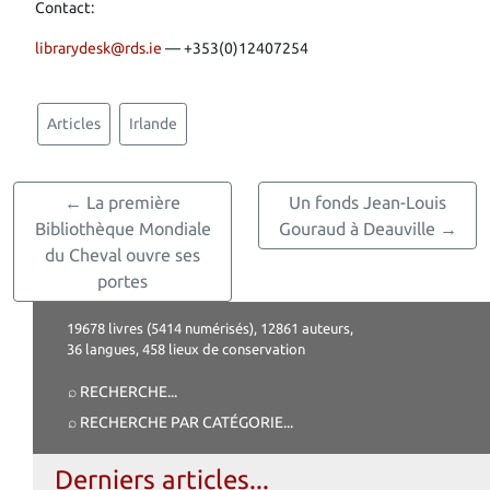
Contact:
librarydesk@rds.ie
— +353(0)12407254
Articles
Irlande
← La première
Un fonds Jean-Louis
Bibliothèque Mondiale
Gouraud à Deauville →
du Cheval ouvre ses
portes
19678 livres (5414 numérisés), 12861 auteurs,
36 langues, 458 lieux de conservation
⌕ RECHERCHE
...
⌕ RECHERCHE PAR CATÉGORIE
...
Derniers articles...