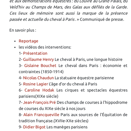
et aux démonstrations équestres : du Louvre au Grand Palais, du
Veld’hiv au Champs de Mars, des Galas aux défilés de la Garde.
Ces lieux de mémoire sont aussi la marque de la présence
passée et actuelle du cheval à Paris
. » Communiqué de presse.
En savoir plus :
Reportage
les vidéos des interventions:
1-
Présentation
2-
Guillaume Henry
Le cheval à Paris, une longue histoire
3-
Gislaine Bouchet
Le cheval dans Paris : économie et
contraintes (1850-1914)
4-
Nicolas Chaudun
La statuaire équestre parisienne
5-
Rosine Lagier
L’âge d’or du cheval à Paris
6-
Caroline Hodak
Les cirques et spectacles équestres
parisiens(XIXe siècle)
7-
Jean-François Pré
Des champs de courses à l’hippodrome
de courses du XIXe siècle à nos jours
8-
Alain Francqueville
Paris aux sources de l’Équitation de
tradition française.(XVIIe-XXe siècles)
9-
Didier Bigot
Les manèges parisiens