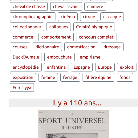
cheval de chasse
cheval savant
chimère
chronophotographie
cinéma
cirque
classique
collectionneur
colloques
Comité olympique
commerce
comportement
concours complet
courses
dictionnaire
domestication
dressage
Duc d'Aumale
embouchure
empirisme
encyclopédie
enfantina
Espagne
Europe
exploit
exposition
femme
ferrage
filière équine
fonds
Furusiyya
Il y a 110 ans...