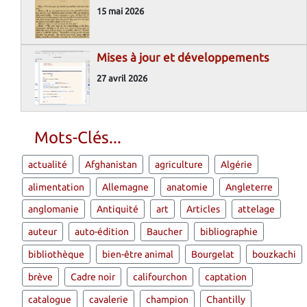
15 mai 2026
Mises à jour et développements
27 avril 2026
Mots-Clés...
actualité
Afghanistan
agriculture
Algérie
alimentation
Allemagne
anatomie
Angleterre
anglomanie
Antiquité
art
Articles
attelage
auteur
auto-édition
Baucher
bibliographie
bibliothèque
bien-être animal
Bourgelat
bouzkachi
brève
Cadre noir
califourchon
captation
catalogue
cavalerie
champion
Chantilly