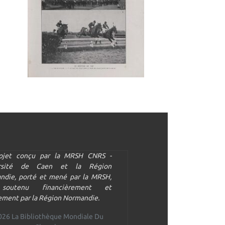
ojet conçu par la MRSH CNRS -
ersité de Caen et la Région
ndie, porté et mené par la MRSH,
soutenu financièrement et
ment par la Région Normandie.
026 La Bibliothèque Mondiale Du