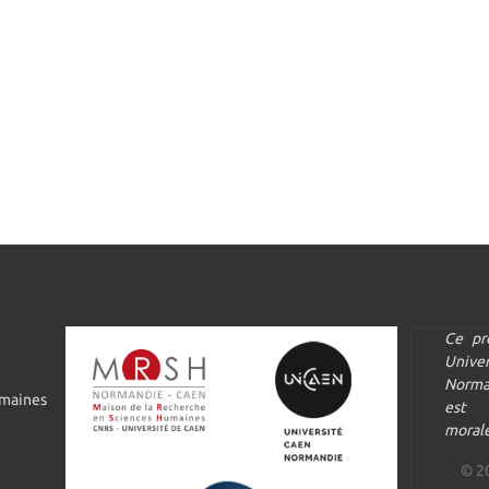
Ce pr
Univ
Norma
umaines
est 
morale
© 2