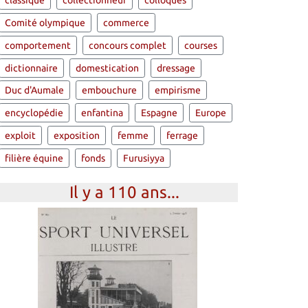
classique
collectionneur
colloques
Comité olympique
commerce
comportement
concours complet
courses
dictionnaire
domestication
dressage
Duc d'Aumale
embouchure
empirisme
encyclopédie
enfantina
Espagne
Europe
exploit
exposition
femme
ferrage
filière équine
fonds
Furusiyya
Il y a 110 ans...