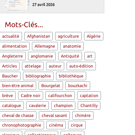
27 avril 2026
Mots-Clés...
actualité
Afghanistan
agriculture
Algérie
alimentation
Allemagne
anatomie
Angleterre
anglomanie
Antiquité
art
Articles
attelage
auteur
auto-édition
Baucher
bibliographie
bibliothèque
bien-être animal
Bourgelat
bouzkachi
brève
Cadre noir
califourchon
captation
catalogue
cavalerie
champion
Chantilly
cheval de chasse
cheval savant
chimère
chronophotographie
cinéma
cirque