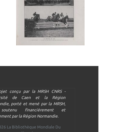
ojet conçu par la MRSH CNRS -
ersité de Caen et la Région
ndie, porté et mené par la MRSH,
soutenu financièrement et
ment par la Région Normandie.
026 La Bibliothèque Mondiale Du