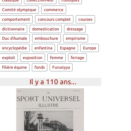
classique
collectionneur
colloques
Comité olympique
commerce
comportement
concours complet
courses
dictionnaire
domestication
dressage
Duc d'Aumale
embouchure
empirisme
encyclopédie
enfantina
Espagne
Europe
exploit
exposition
femme
ferrage
filière équine
fonds
Furusiyya
Il y a 110 ans...