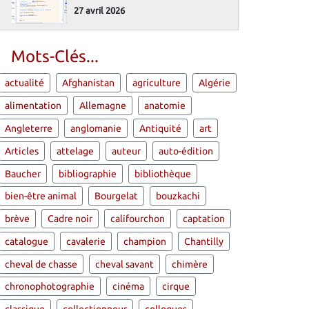
27 avril 2026
Mots-Clés...
actualité
Afghanistan
agriculture
Algérie
alimentation
Allemagne
anatomie
Angleterre
anglomanie
Antiquité
art
Articles
attelage
auteur
auto-édition
Baucher
bibliographie
bibliothèque
bien-être animal
Bourgelat
bouzkachi
brève
Cadre noir
califourchon
captation
catalogue
cavalerie
champion
Chantilly
cheval de chasse
cheval savant
chimère
chronophotographie
cinéma
cirque