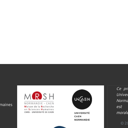
Ce pr
Univ
Norma
umaines
est 
morale
© 2