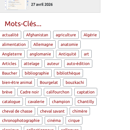
27 avril 2026
Mots-Clés...
actualité
Afghanistan
agriculture
Algérie
alimentation
Allemagne
anatomie
Angleterre
anglomanie
Antiquité
art
Articles
attelage
auteur
auto-édition
Baucher
bibliographie
bibliothèque
bien-être animal
Bourgelat
bouzkachi
brève
Cadre noir
califourchon
captation
catalogue
cavalerie
champion
Chantilly
cheval de chasse
cheval savant
chimère
chronophotographie
cinéma
cirque