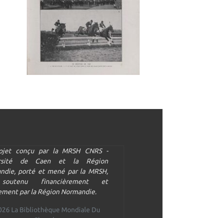
ojet conçu par la MRSH CNRS -
ersité de Caen et la Région
ndie, porté et mené par la MRSH,
soutenu financièrement et
ment par la Région Normandie.
026 La Bibliothèque Mondiale Du