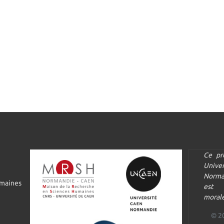
Ce pr
Univ
Norma
umaines
est 
morale
© 2