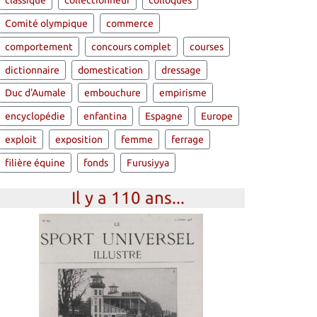
classique
collectionneur
colloques
Comité olympique
commerce
comportement
concours complet
courses
dictionnaire
domestication
dressage
Duc d'Aumale
embouchure
empirisme
encyclopédie
enfantina
Espagne
Europe
exploit
exposition
femme
ferrage
filière équine
fonds
Furusiyya
Il y a 110 ans...