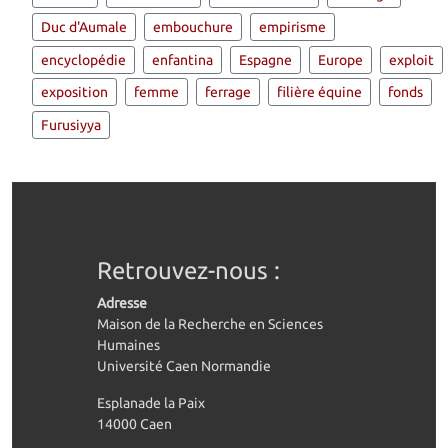
Duc d'Aumale
embouchure
empirisme
encyclopédie
enfantina
Espagne
Europe
exploit
exposition
femme
ferrage
filière équine
fonds
Furusiyya
Retrouvez-nous :
Adresse
Maison de la Recherche en Sciences
Humaines
Université Caen Normandie
Esplanade la Paix
14000 Caen