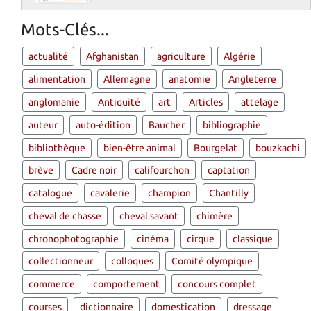
Mots-Clés...
actualité
Afghanistan
agriculture
Algérie
alimentation
Allemagne
anatomie
Angleterre
anglomanie
Antiquité
art
Articles
attelage
auteur
auto-édition
Baucher
bibliographie
bibliothèque
bien-être animal
Bourgelat
bouzkachi
brève
Cadre noir
califourchon
captation
catalogue
cavalerie
champion
Chantilly
cheval de chasse
cheval savant
chimère
chronophotographie
cinéma
cirque
classique
collectionneur
colloques
Comité olympique
commerce
comportement
concours complet
courses
dictionnaire
domestication
dressage