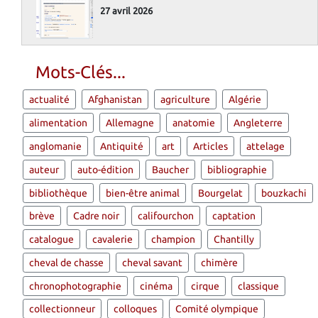
27 avril 2026
Mots-Clés...
actualité
Afghanistan
agriculture
Algérie
alimentation
Allemagne
anatomie
Angleterre
anglomanie
Antiquité
art
Articles
attelage
auteur
auto-édition
Baucher
bibliographie
bibliothèque
bien-être animal
Bourgelat
bouzkachi
brève
Cadre noir
califourchon
captation
catalogue
cavalerie
champion
Chantilly
cheval de chasse
cheval savant
chimère
chronophotographie
cinéma
cirque
classique
collectionneur
colloques
Comité olympique