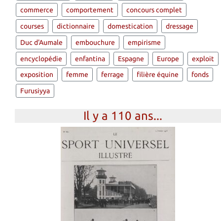
commerce
comportement
concours complet
courses
dictionnaire
domestication
dressage
Duc d'Aumale
embouchure
empirisme
encyclopédie
enfantina
Espagne
Europe
exploit
exposition
femme
ferrage
filière équine
fonds
Furusiyya
Il y a 110 ans...