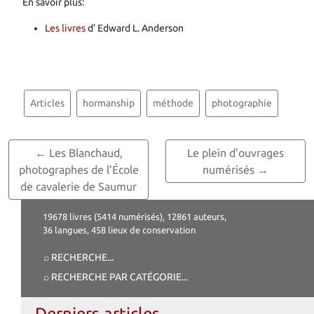
En savoir plus:
Les livres
d’
Edward L. Anderson
Articles
hormanship
méthode
photographie
← Les Blanchaud,
Le plein d’ouvrages
photographes de l’École
numérisés →
de cavalerie de Saumur
19678 livres (5414 numérisés), 12861 auteurs,
36 langues, 458 lieux de conservation
⌕ RECHERCHE
...
⌕ RECHERCHE PAR CATÉGORIE
...
Derniers articles...