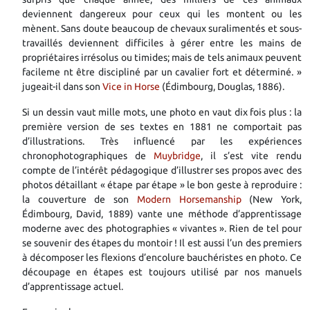
deviennent dangereux pour ceux qui les montent ou les
mènent.
Sans doute beaucoup de chevaux suralimentés et sous-
travaillés deviennent difficiles à gérer entre les mains de
propriétaires irrésolus ou timides;
mais de tels animaux peuvent
facileme
nt être discipliné par un cavalier fort et déterminé. »
jugeait-il dans son
Vice in Horse
(Édimbourg, Douglas, 1886).
Si un dessin vaut mille mots, une photo en vaut dix fois plus : la
première version de ses textes en 1881 ne comportait pas
d’illustrations. Très influencé par les expériences
chronophotographiques de
Muybridge
, il s’est vite rendu
compte de l’intérêt pédagogique d’illustrer ses propos avec des
photos détaillant « étape par étape » le bon geste à reproduire :
la couverture de son
Modern Horsemanship
(New York,
Édimbourg,
David, 1889)
vante une méthode d’apprentissage
moderne avec des photographies « vivantes ». Rien de tel pour
se souvenir des étapes du montoir ! Il est aussi l’un des premiers
à décomposer les flexions d’encolure bauchéristes en photo. Ce
découpage en étapes est toujours utilisé par nos manuels
d’apprentissage actuel.