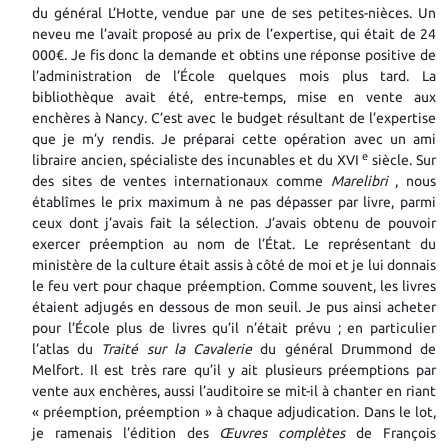
du général L’Hotte, vendue par une de ses petites-nièces. Un
neveu me l’avait proposé au prix de l’expertise, qui était de 24
000€. Je fis donc la demande et obtins une réponse positive de
l’administration de l’École quelques mois plus tard. La
bibliothèque avait été, entre-temps, mise en vente aux
enchères à Nancy. C’est avec le budget résultant de l’expertise
que je m’y rendis. Je préparai cette opération avec un ami
e
libraire ancien, spécialiste des incunables et du XVI
siècle. Sur
des sites de ventes internationaux comme
Marelibri
, nous
établîmes le prix maximum à ne pas dépasser par livre, parmi
ceux dont j’avais fait la sélection. J’avais obtenu de pouvoir
exercer préemption au nom de l’État. Le représentant du
ministère de la culture était assis à côté de moi et je lui donnais
le feu vert pour chaque préemption. Comme souvent, les livres
étaient adjugés en dessous de mon seuil. Je pus ainsi acheter
pour l’École plus de livres qu’il n’était prévu ; en particulier
l’atlas du
Traité sur la Cavalerie
du général Drummond de
Melfort. Il est très rare qu’il y ait plusieurs préemptions par
vente aux enchères, aussi l’auditoire se mit-il à chanter en riant
« préemption, préemption » à chaque adjudication. Dans le lot,
je ramenais l’édition des
Œuvres complètes
de François