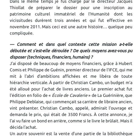
Dans le même temps je fus chargé par le directeur Jacques
Thiollat de préparer le dossier pour une inscription au
patrimoine culturel immatériel de l’Humanité dont les
vicissitudes durèrent trois années et qui fut effective en
novembre 2011. Mais ceci est une autre histoire… quelque peu
compliquée.
— Comment et dans quel contexte cette mission a-t-elle
débutée et s’est-elle déroulée ? De quels moyens avez-vous pu
disposer (techniques, financiers, humains) ?
J’ai disposé de beaucoup de moyens financiers, grâce à Hubert
Comis et Philippe de Guénin, premier directeur de l’IFCE, qui me
mit à l’abri d’ambitions affichées et me libéra de toute
hiérarchie verticale. À partir de Christian Cambo, un budget m’a
été alloué pour l’achat de livres anciens. Le premier achat fut
l’édition en folio de «
École de Cavalerie
» de La Guérinière, que
Philippe Deblaise, qui commençait sa carrière de libraire ancien,
vint présenter. Christian Cambo, appelé, admirait l’ouvrage et
demanda le prix, qui était de 3500 Francs. À cette annonce, je
l’ai vu faire un bond en arrière, comme si le livre le brûlait. Mais il
décida l’achat.
Un autre souvenir est la vente d’une partie de la bibliothèque