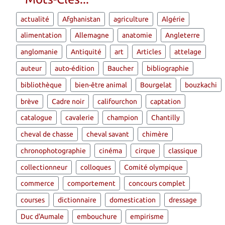
actualité
Afghanistan
agriculture
Algérie
alimentation
Allemagne
anatomie
Angleterre
anglomanie
Antiquité
art
Articles
attelage
auteur
auto-édition
Baucher
bibliographie
bibliothèque
bien-être animal
Bourgelat
bouzkachi
brève
Cadre noir
califourchon
captation
catalogue
cavalerie
champion
Chantilly
cheval de chasse
cheval savant
chimère
chronophotographie
cinéma
cirque
classique
collectionneur
colloques
Comité olympique
commerce
comportement
concours complet
courses
dictionnaire
domestication
dressage
Duc d'Aumale
embouchure
empirisme