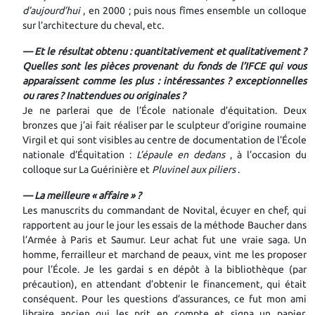
d’aujourd’hui
, en 2000 ; puis nous fîmes ensemble un colloque
sur l’architecture du cheval, etc.
— Et le résultat obtenu : quantitativement et qualitativement ?
Quelles sont les pièces provenant du fonds de l’IFCE qui vous
apparaissent comme les plus : intéressantes ? exceptionnelles
ou rares ? Inattendues ou originales ?
Je ne parlerai que de l’École nationale d’équitation. Deux
bronzes que j’ai fait réaliser par le sculpteur d’origine roumaine
Virgil et qui sont visibles au centre de documentation de l’École
nationale d’Équitation :
L’épaule en dedans
, à l’occasion du
colloque sur La Guérinière et
Pluvinel aux piliers
.
— La meilleure « affaire » ?
Les manuscrits du commandant de Novital, écuyer en chef, qui
rapportent au jour le jour les essais de la méthode Baucher dans
l’Armée à Paris et Saumur. Leur achat fut une vraie saga. Un
homme, ferrailleur et marchand de peaux, vint me les proposer
pour l’École. Je les gardai
s
en dépôt à la bibliothèque (par
précaution), en attendant d’obtenir le financement, qui était
conséquent. Pour les questions d’assurances, ce fut mon ami
libraire ancien qui les prit en compte et signa un papier.