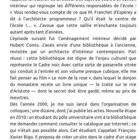
intérieur qui regroupe les différents responsables de l’école :
« Vous rendez-vous compte de ce que M. Franchet d’Espèrey a
dit à l’architecte programmeur ? Qu’il était le centre de
l’école !… ». J’avoue que cette saillie m’enchante toujours
autant après tant d’années.
L’épisode suivant fut l’aménagement intérieur décidé par
Hubert Comis. J’avais envie d’une bibliothèque à l’ancienne,
revisitée par un architecte d’intérieur contemporain. Pari
réussi : cette bibliothèque est digne de l’enjeu culturel que
représente le Cadre noir. Avec cette sorte de passerelle vitrée
qui conduit à l’entrée et son volume presque cubique, elle me
fait penser au film « Le nom de la rose », dans lequel le donjon
du monastère recèle un livre unique — le traité sur le rire
d’Aristote — dont le secret doit être gardé, même au prix de
meurtres.
Dès l’année 2000, je me suis lancé dans l’organisation de
colloques ; une dizaine, dont j’ai publié les actes. Nouvelle étape
en 2010 : un étudiant du pôle universitaire vint à la bibliothèque
me demander comment consulter le catalogue par Internet ; ce
qui n’était pas possible alors. Cet étudiant s’appelait François-
Xavier Bigo. Il proposa de créer un site dans le cadre d’un stage