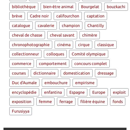
bibliothèque
bien-être animal
Bourgelat
bouzkachi
brève
Cadre noir
califourchon
captation
catalogue
cavalerie
champion
Chantilly
cheval de chasse
cheval savant
chimère
chronophotographie
cinéma
cirque
classique
collectionneur
colloques
Comité olympique
commerce
comportement
concours complet
courses
dictionnaire
domestication
dressage
Duc d'Aumale
embouchure
empirisme
encyclopédie
enfantina
Espagne
Europe
exploit
exposition
femme
ferrage
filière équine
fonds
Furusiyya