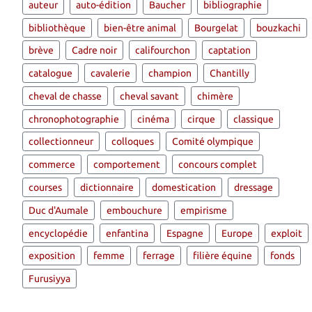
auteur
auto-édition
Baucher
bibliographie
bibliothèque
bien-être animal
Bourgelat
bouzkachi
brève
Cadre noir
califourchon
captation
catalogue
cavalerie
champion
Chantilly
cheval de chasse
cheval savant
chimère
chronophotographie
cinéma
cirque
classique
collectionneur
colloques
Comité olympique
commerce
comportement
concours complet
courses
dictionnaire
domestication
dressage
Duc d'Aumale
embouchure
empirisme
encyclopédie
enfantina
Espagne
Europe
exploit
exposition
femme
ferrage
filière équine
fonds
Furusiyya