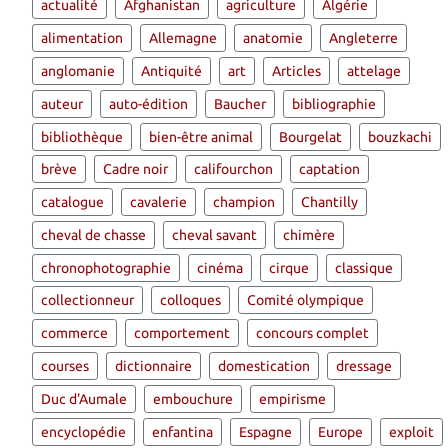
actualité
Afghanistan
agriculture
Algérie
alimentation
Allemagne
anatomie
Angleterre
anglomanie
Antiquité
art
Articles
attelage
auteur
auto-édition
Baucher
bibliographie
bibliothèque
bien-être animal
Bourgelat
bouzkachi
brève
Cadre noir
califourchon
captation
catalogue
cavalerie
champion
Chantilly
cheval de chasse
cheval savant
chimère
chronophotographie
cinéma
cirque
classique
collectionneur
colloques
Comité olympique
commerce
comportement
concours complet
courses
dictionnaire
domestication
dressage
Duc d'Aumale
embouchure
empirisme
encyclopédie
enfantina
Espagne
Europe
exploit