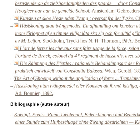
berustende op de zielshoedanigheden des paards — door Constan
Hoogleer aar aan de gemelde School.
Amsterdam, Gebroeders 
–
Kunsten at skoe Heste uden Tvang : oversat fra det Tyske.
Ch
–
Hästskoning utan tvångsmedel. En afhandling om konsten att 
inom förloppet af en timme villigt låta sko sig och för alltid 
av M. Leijon.
Stockholm, Tryckt hos N. H. Thomson, På A. Bon
–
L’art de ferrer les chevaux sans faire usage de la force, selo
e
Fortuné de Brack, colonel du 4
régiment de hussards, avec si
–
Die Zähmung des Pferdes : rationelle Behandlungsart der Re
praktisch entwickelt von Constantin Balassa.
Wien, Gerold, 18
–
The Art of Shoeing without the application of force ... Translat
–
Hästskoning utan tvångsmedel eller Konsten att förmå kitsliga, e
Ad. Bonnier, 1892.
Bibliographie (autre auteur)
–
Koenigl. Preuss. Prem. Lieutenant, Beleuchtungen und Bemerku
einer Stunde zum Hufbeschlage ohne Zwang abzurichten — Kl