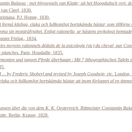
tin Balassa ; met bijvoegsels van Klatte; uit het Hoogduitsch vert. 
van Cleef, 1830.
ristiana, P.J. Hoppe, 1830.
förmå kitsliga, elaka och fullkomligt bortskämda hästar, som tillförne
glömma sin motsträfvighet. Enligt rationella, ur hästens psykologi hemta
nier Förlag., 1834.
n les moyens rationnels déduits de la psicologie (sic) du cheval, par Co
x planches.
Paris, Houdaille, 1835.
monten und jungen Pferde überhaupt : Mit 7 lithographischen Tafeln 
35.
ed ... by Frederic Shoberl and revised by Joseph Goodwin, etc.
London, 
laka och fullkomligt bortskämda hästar att inom förloppet af en timme v
ngen über die von dem K. K. Oesterreich. Rittmeister Constantin Bala
atte.
Berlin, Krause, 1828.