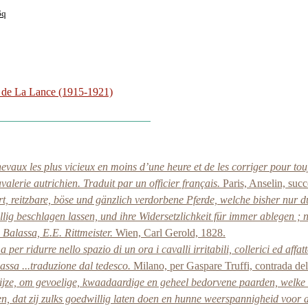
6q
 de La Lance (1915-1921)
hevaux les plus vicieux en moins d’une heure et de les corriger pour tou
alerie autrichien. Traduit par un officier français.
Paris, Anselin, suc
, reitzbare, böse und gänzlich verdorbene Pferde, welche bisher nur
llig beschlagen lassen, und ihre Widersetzlichkeit für immer ablegen ;
Balassa, E.E. Rittmeister.
Wien, Carl Gerold, 1828.
a per ridurre nello spazio di un ora i cavalli irritabili, collerici ed af
lassa ...traduzione dal tedesco.
Milano, per Gaspare Truffi, contrada de
ijze, om gevoelige, kwaadaardige en geheel bedorvene paarden, welke
n, dat zij zulks goedwillig laten doen en hunne weerspannigheid voor a