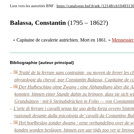
Lien vers les autorités
BNF :
https://catalogue.bnf.fr/ark:/12148/cb1049313
Balassa, Constantin
(1795 – 1862?)
« Capitaine de cavalerie autrichien. Mort en 1861. »
Mennessier
Bibliographie (auteur principal)
–
Traité de la ferrure sans contrainte, ou moyen de ferrer les c
physiologie du cheval, par Constantin Balassa, Capitaine de cav
–
Der Hufbeschlag ohne Zwang : eine Abhandlung über die Art
konnten, binnen einer Stunde dahin zu bringen, dass sie sich wi
Grundsätzen ; mit 6 Steinabdrücken in Folio — von Constantin 
–
L’arte di ferrare i cavalli senza far uso della forza ovvero Sistem
razionali desunte dalla psicologia de’ cavalli da Costantino Ba
–
Het hoefbeslag zonder dwang : eene verhandeling over de w
konden worden beslagen, binnen een uur tijds zoo ver te brenge