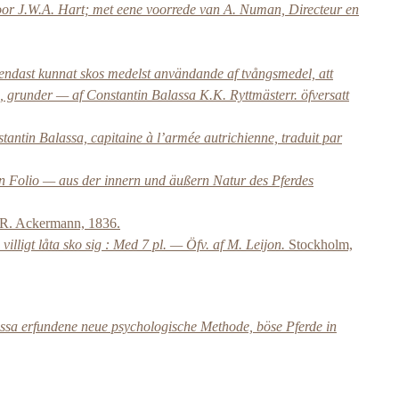
door J.W.A. Hart; met eene voorrede van A. Numan, Directeur en
 endast kunnat skos medelst användande af tvångsmedel, att
de, grunder — af Constantin Balassa K.K. Ryttmästerr. öfversatt
nstantin Balassa, capitaine à l’armée autrichienne, traduit par
in Folio — aus der innern und äußern Natur des Pferdes
R. Ackermann, 1836.
illigt låta sko sig : Med 7 pl. — Öfv. af M. Leijon.
Stockholm,
ssa erfundene neue psychologische Methode, böse Pferde in