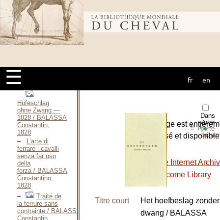
possède de
modifier
l’organisation
Bibliothèque
des Animaux
domestiques / BAILLET
Casimir-
Célestin, S. D.
mondiale du
[1887]
La voix
☰
chez les
animaux / BAILLET
fr
en
cheval
Louis, 1915
Hufeschlag
ohne Zwang —
Dans
1828 / BALASSA
votre
L’ouvrage est entièrem
Constantin,
⇪
porte-
PDF
1828
docum
numérisé et disponible 
L’arte di
site :
ferrare i cavalli
senza far uso
-
The Internet Archi
della
forza / BALASSA
Wellcome Library
Constantino,
1828
Traité de
Titre court
Het hoefbeslag zonder
la ferrure sans
contrainte / BALASSA
dwang / BALASSA
Constantin,