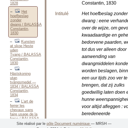
Constantin, 1830
1828
Het
Intitulé
Het hoefbeslag zonder
hoefbeslag
zonder
dwang : eene verhande
dwang / BALASSA
over de wijze, om gevo
Constantin,
1830
kwaadaardige en gehe
Kunsten
bedorvene paarden, w
at skoe Heste
tot dus ver alleen door
uden
Tvang / BALASSA
aanwending van
Constantin,
1830
dwangmiddelen kond
worden beslagen, bin
Hästskoning
een uur tijds zoo ver te
utan
tvångsmedel —
brengen, dat zij zulks
1834 / BALASSA
Constantin,
goedwillig laten doen 
1834
hunne weerspannighe
L’art de
ferrer les
voor altijd afleggen : 
chevaux sans
beredeneerde
faire usage de la
force / BALASSA
grondbeginselen,
Constantin,
Site réalisé par le
pôle Document numérique
— MRSH —
1835
berustende op de