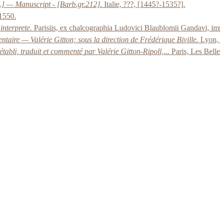
c.] — Manuscript - [Barb.gr.212].
Italie, ???, [1445?-1535?].
-1550.
interprete.
Parisiis, ex chalcographia Ludovici Blaublomii Gandavi, 
ntaire — Valérie Gitton; sous la direction de Frédérique Biville.
Lyon, 
tabli, traduit et commenté par Valérie Gitton-Ripoll,...
Paris, Les Belle