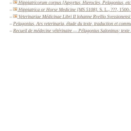
–
Hippiatricorum corpus [Apsyrtus, Hierocles, Pelagonius, et
–
Hippiatrica or Horse Medicine [MS 5108].
S. L., ???, 1500
–
Veterinariae Médicinae Libri II lohanne Rvellio Svessionensi 
–
Pelagonius, Ars veterinaria, étude du texte, traduction et comme
–
Recueil de médecine vétérinaire — Pélagonius Saloninus; texte é