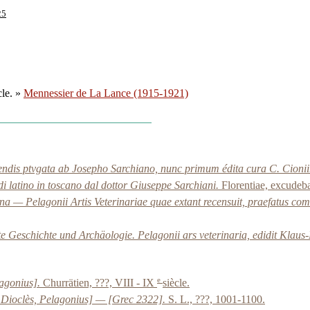
25
cle. »
Mennessier de La Lance (1915-1921)
ndis ptvgata ab Josepho Sarchiano, nunc primum édita cura C. Cionii. A
di latino in toscano dal dottor Giuseppe Sarchiani.
Florentiae, excudeba
— Pelagonii Artis Veterinariae quae extant recensuit, praefatus co
e Geschichte und Archäologie. Pelagonii ars veterinaria, edidit Klaus-
e
lagonius].
Churrätien, ???, VIII - IX
siècle.
s, Dioclès, Pelagonius] — [Grec 2322].
S. L., ???, 1001-1100.