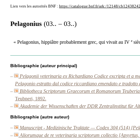
Lien vers les autorités
BNF :
https://catalogue.bnf.fr/ark:/12148/cb1243824
Pelagonius
(03.. – 03..)
e
« Pelagonius, hippiâtre probablement grec, qui vivait au IV
siè
Bibliographie (auteur principal)
–
Pelagonii veterinaria ex Richardiano Codice excripta et a me
Pelagonio estratto dal codice riccardiano emendato e tradotto 
–
Bibliotheca Scriptorum Graecorum et Romanorum Teuberiana 
Teubneri, 1892.
–
Akademie der Wissenschaften der DDR Zentralinstitut für Alt
Bibliographie (autre auteur)
–
Manuscript - Medizinische Traktate — Codex 304 (514) [Pe
–
Aliorumque de re veterinaria scriptorum collectio [Apsyrtu