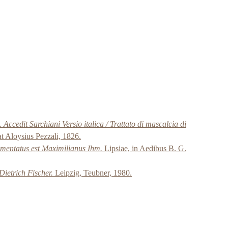
ccedit Sarchiani Versio italica / Trattato di mascalcia di
t Aloysius Pezzali, 1826.
mmentatus est Maximilianus Ihm.
Lipsiae, in Aedibus B. G.
Dietrich Fischer.
Leipzig, Teubner, 1980.