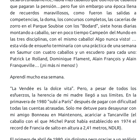
que pagaran la pensión…pero fue sin embargo una época llena
de recuerdos maravillosos, como fueron las salidas a
competencias, la doma, los concursos completos, las cacerías de
zorro en el Parque Soubise con los “Bodard”, siete horas diarias
montando a caballo, ser en poco tiempo Campeón del Mundo en
las tres disciplinas, con el mismo caballo! Algo nunca visto! …
esta vida de ensueño terminaría con una práctica de una semana
en Saumur con cuatro caballos y un escudero para cada uno:
Patrick Le Rolland, Dominique Flament, Alain François y Alain
Franqueville… (¡ni más ni menos! )
Aprendí mucho esa semana.
“La Vendée es la dolce vita”. Pero, a pesar de todos los
esfuerzos, la herencia de mi madre llegó a sus límites. En la
primavera de 1980 “subí a París” después de pagar con dificultad
todas las cuentas atrasadas. Solo me detuve para desayunar con
mi amigo Bonneau en Maintenons, acariciar a Tancarville (el
caballo con el que Michel Parot había establecido en 1974 el
record de Francia de salto en altura a 2,41 metros, NDLR).
El primero de abril de 1980, sin diploma pero gracias a un análisis