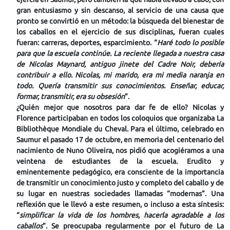
gran entusiasmo y sin descanso, al servicio de una causa que
pronto se convirtió en un método: la búsqueda del bienestar de
los caballos en el ejercicio de sus disciplinas, fueran cuales
fueran: carreras, deportes, esparcimiento. “
Haré todo lo posible
para que la escuela continúe. La reciente llegada a nuestra casa
de Nicolas Maynard, antiguo jinete del Cadre Noir, debería
contribuir a ello. Nicolas, mi marido, era mi media naranja en
todo. Quería transmitir sus conocimientos. Enseñar, educar,
formar, transmitir, era su obsesión
”.
¿Quién mejor que nosotros para dar fe de ello? Nicolas y
Florence participaban en todos los coloquios que organizaba La
Bibliothèque Mondiale du Cheval. Para el último, celebrado en
Saumur el pasado 17 de octubre, en memoria del centenario del
nacimiento de Nuno Oliveira, nos pidió que acogiéramos a una
veintena de estudiantes de la escuela. Erudito y
eminentemente pedagógico, era consciente de la importancia
de transmitir un conocimiento justo y completo del caballo y de
su lugar en nuestras sociedades llamadas “modernas”. Una
reflexión que le llevó a este resumen, o incluso a esta síntesis:
“
simplificar la vida de los hombres, hacerla agradable a los
caballos
”. Se preocupaba regularmente por el futuro de La