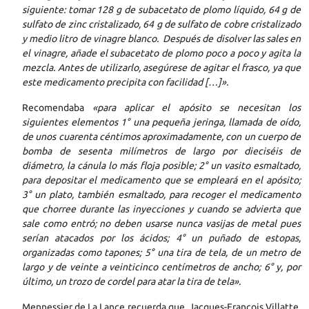
siguiente: tomar 128 g de subacetato de plomo líquido, 64 g de
sulfato de zinc cristalizado, 64 g de sulfato de cobre cristalizado
y medio litro de vinagre blanco. Después de disolver las sales en
el vinagre, añade el subacetato de plomo poco a poco y agita la
mezcla. Antes de utilizarlo, asegúrese de agitar el frasco, ya que
este medicamento precipita con facilidad […]».
Recomendaba
«para aplicar el apósito se necesitan los
siguientes elementos 1° una pequeña jeringa, llamada de oído,
de unos cuarenta céntimos aproximadamente, con un cuerpo de
bomba de sesenta milímetros de largo por dieciséis de
diámetro, la cánula lo más floja posible; 2° un vasito esmaltado,
para depositar el medicamento que se empleará en el apósito;
3° un plato, también esmaltado, para recoger el medicamento
que chorree durante las inyecciones y cuando se advierta que
sale como entró; no deben usarse nunca vasijas de metal pues
serían atacados por los ácidos; 4° un puñado de estopas,
organizadas como tapones; 5° una tira de tela, de un metro de
largo y de veinte a veinticinco centímetros de ancho; 6° y, por
último, un trozo de cordel para atar la tira de tela».
Mennessier de La Lance recuerda que, Jacques-François Villatte,