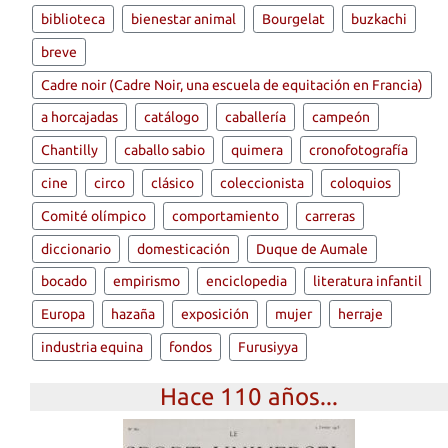
biblioteca
bienestar animal
Bourgelat
buzkachi
breve
Cadre noir (Cadre Noir, una escuela de equitación en Francia)
a horcajadas
catálogo
caballería
campeón
Chantilly
caballo sabio
quimera
cronofotografía
cine
circo
clásico
coleccionista
coloquios
Comité olímpico
comportamiento
carreras
diccionario
domesticación
Duque de Aumale
bocado
empirismo
enciclopedia
literatura infantil
Europa
hazaña
exposición
mujer
herraje
industria equina
fondos
Furusiyya
Hace 110 años...