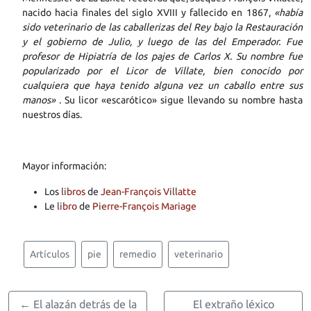
nacido hacia finales del siglo XVIII y fallecido en 1867,
«había
sido veterinario de las caballerizas del Rey bajo la Restauración
y el gobierno de Julio, y luego de las del Emperador. Fue
profesor de Hipiatría de los pajes de Carlos X. Su nombre fue
popularizado por el Licor de Villate, bien conocido por
cualquiera que haya tenido alguna vez un caballo entre sus
manos»
. Su licor «escarótico» sigue llevando su nombre hasta
nuestros días.
Mayor información:
Los
libros
de
Jean-François Villatte
Le
libro
de
Pierre-François Mariage
Artículos
pie
remedio
veterinario
← El alazán detrás de la
El extraño léxico