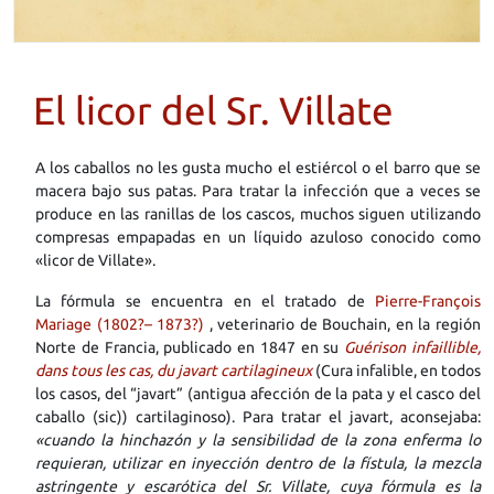
El licor del Sr. Villate
A los caballos no les gusta mucho el estiércol o el barro que se
macera bajo sus patas. Para tratar la infección que a veces se
produce en las ranillas de los cascos, muchos siguen utilizando
compresas empapadas en un líquido azuloso conocido como
«licor de Villate».
La fórmula se encuentra en el tratado de
Pierre-François
Mariage (1802?– 1873?)
, veterinario de Bouchain, en la región
Norte de Francia, publicado en 1847 en su
Guérison infaillible,
dans tous les cas, du javart cartilagineux
(Cura infalible, en todos
los casos, del “javart” (antigua afección de la pata y el casco del
caballo (sic)) cartilaginoso). Para tratar el javart, aconsejaba:
«cuando la hinchazón y la sensibilidad de la zona enferma lo
requieran, utilizar en inyección dentro de la fístula, la mezcla
astringente y escarótica del Sr. Villate, cuya fórmula es la