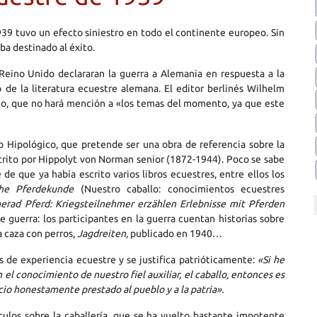
939 tuvo un efecto siniestro en todo el continente europeo. Sin
a destinado al éxito.
Reino Unido declararan la guerra a Alemania en respuesta a la
o de la literatura ecuestre alemana. El editor berlinés Wilhelm
logo, que no hará mención a «los temas del momento, ya que este
co Hipológico, que pretende ser una obra de referencia sobre la
scrito por Hippolyt von Norman senior (1872-1944). Poco se sabe
 de que ya había escrito varios libros ecuestres, entre ellos los
iche Pferdekunde
(Nuestro caballo: conocimientos ecuestres
erad Pferd: Kriegsteilnehmer erzählen Erlebnisse mit Pferden
e guerra: los participantes en la guerra cuentan historias sobre
la caza con perros,
Jagdreiten,
publicado en 1940…
s de experiencia ecuestre y se justifica patrióticamente:
«Si he
n el conocimiento de nuestro fiel auxiliar, el caballo, entonces es
io honestamente prestado al pueblo y a la patria».
culos sobre la caballería, que se ha vuelto bastante impotente