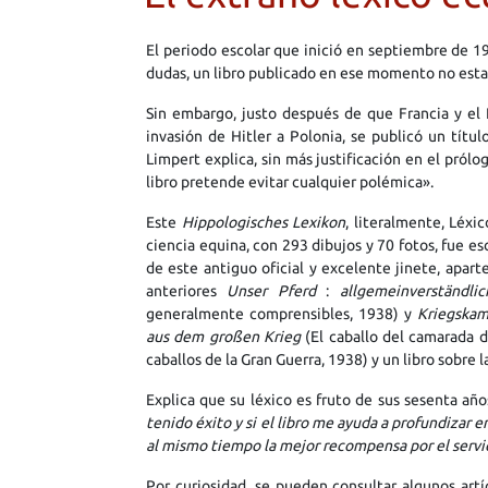
El periodo escolar que inició en septiembre de 1
dudas, un libro publicado en ese momento no estab
Sin embargo, justo después de que Francia y el 
invasión de Hitler a Polonia, se publicó un títul
Limpert explica, sin más justificación en el pró
libro pretende evitar cualquier polémica».
Este
Hippologisches Lexikon
, literalmente, Léxi
ciencia equina, con 293 dibujos y 70 fotos, fue e
de este antiguo oficial y excelente jinete, aparte
anteriores
Unser Pferd
:
allgemeinverständl
generalmente comprensibles, 1938) y
Kriegskam
aus dem großen Krieg
(El caballo del camarada d
caballos de la Gran Guerra, 1938) y un libro sobre 
Explica que su léxico es fruto de sus sesenta año
tenido éxito y si el libro me ayuda a profundizar e
al mismo tiempo la mejor recompensa por el servic
Por curiosidad, se pueden consultar algunos artí