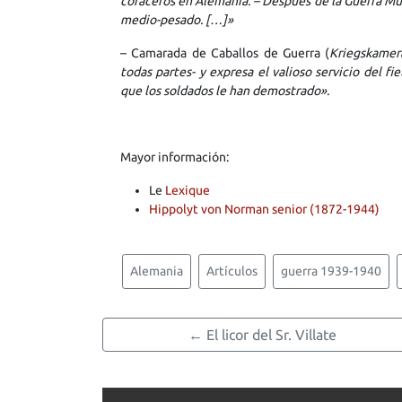
coraceros en Alemania. – Después de la Guerra Mun
medio-pesado. […]»
– Camarada de Caballos de Guerra (
Kriegskamer
todas partes- y expresa el valioso servicio del fi
que los soldados le han demostrado».
Mayor información:
Le
Lexique
Hippolyt von Norman senior (1872-1944)
Alemania
Artículos
guerra 1939-1940
← El licor del Sr. Villate