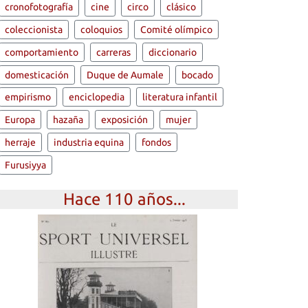
cronofotografía
cine
circo
clásico
coleccionista
coloquios
Comité olímpico
comportamiento
carreras
diccionario
domesticación
Duque de Aumale
bocado
empirismo
enciclopedia
literatura infantil
Europa
hazaña
exposición
mujer
herraje
industria equina
fondos
Furusiyya
Hace 110 años...