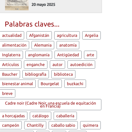
20 mayo 2025
Palabras claves...
actualidad
Afganistán
agricultura
Argelia
alimentación
Alemania
anatomía
Inglaterra
anglomanía
Antigüedad
arte
Artículos
enganche
autor
autoedición
Baucher
bibliografía
biblioteca
bienestar animal
Bourgelat
buzkachi
breve
Cadre noir (Cadre Noir, una escuela de equitación
en Francia)
a horcajadas
catálogo
caballería
campeón
Chantilly
caballo sabio
quimera