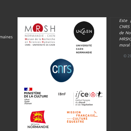
Este 
CNRS 
de Nor
umaines
MRSH,
moral 
© 2