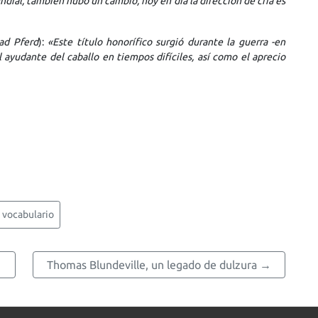
dial, también hubo un cambio, hoy en día la dirección de cría es
ad Pferd
):
«Este título honorífico surgió durante la guerra -en
el ayudante del caballo en tiempos difíciles, así como el aprecio
vocabulario
Thomas Blundeville, un legado de dulzura →