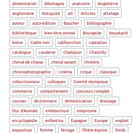
alimentation
Allemagne
anatomie
Angleterre
anglomanie
Antiquité
art
Articles
attelage
auteur
auto-édition
Baucher
bibliographie
bibliothèque
bien-être animal
Bourgelat
bouzkachi
brève
Cadre noir
califourchon
captation
catalogue
cavalerie
champion
Chantilly
cheval de chasse
cheval savant
chimère
chronophotographie
cinéma
cirque
classique
collectionneur
colloques
Comité olympique
commerce
comportement
concours complet
courses
dictionnaire
domestication
dressage
Duc d'Aumale
embouchure
empirisme
encyclopédie
enfantina
Espagne
Europe
exploit
exposition
femme
ferrage
filière équine
fonds