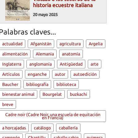
historia ecuestre italiana
20 mayo 2025
Palabras claves...
actualidad
Afganistán
agricultura
Argelia
alimentación
Alemania
anatomía
Inglaterra
anglomanía
Antigüedad
arte
Artículos
enganche
autor
autoedición
Baucher
bibliografía
biblioteca
bienestar animal
Bourgelat
buzkachi
breve
Cadre noir (Cadre Noir, una escuela de equitación
en Francia)
a horcajadas
catálogo
caballería
campeón
Chantilly
caballo sabio
quimera