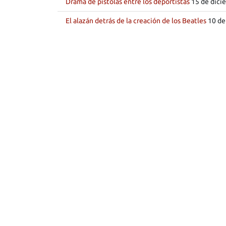
Drama de pistolas entre los deportistas
15 de dicie
El alazán detrás de la creación de los Beatles
10 de