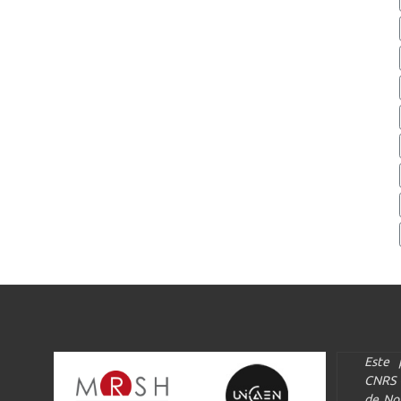
Este 
CNRS 
de Nor