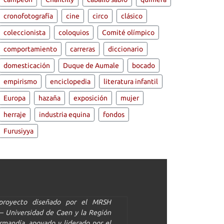
cronofotografía
cine
circo
clásico
coleccionista
coloquios
Comité olímpico
comportamiento
carreras
diccionario
domesticación
Duque de Aumale
bocado
empirismo
enciclopedia
literatura infantil
Europa
hazaña
exposición
mujer
herraje
industria equina
fondos
Furusiyya
proyecto diseñado por el MRSH
– Universidad de Caen y la Región
mandía, apoyado y liderado por el