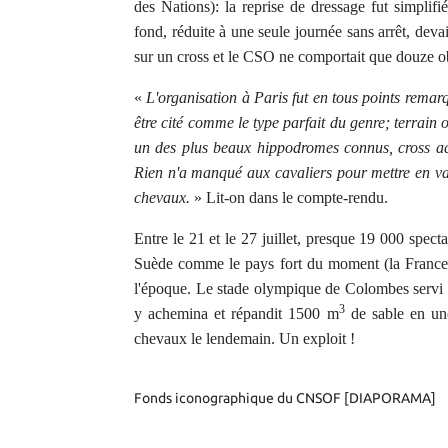
des Nations): la reprise de dressage fut simplif
fond, réduite à une seule journée sans arrêt, deva
sur un cross et le CSO ne comportait que douze ob
«
L'organisation à Paris fut en tous points rema
être cité comme le type parfait du genre; terrain 
un des plus beaux hippodromes connus, cross acci
Rien n'a manqué aux cavaliers pour mettre en vale
chevaux.
» Lit-on dans le compte-rendu.
Entre le 21 et le 27 juillet, presque 19 000 spect
Suède comme le pays fort du moment (la France
l'époque. Le stade olympique de Colombes servi en
3
y achemina et répandit 1500 m
de sable en une
chevaux le lendemain. Un exploit !
Fonds iconographique du CNSOF [DIAPORAMA]