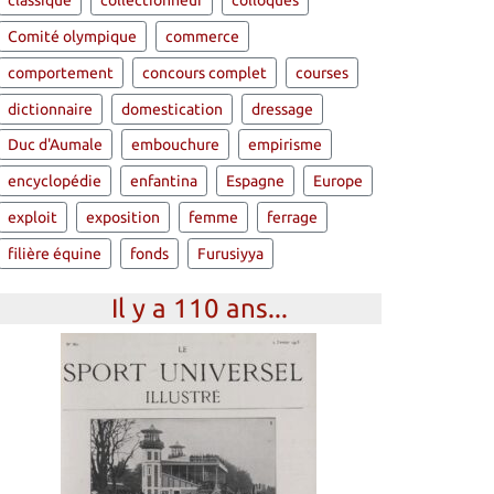
classique
collectionneur
colloques
Comité olympique
commerce
comportement
concours complet
courses
dictionnaire
domestication
dressage
Duc d'Aumale
embouchure
empirisme
encyclopédie
enfantina
Espagne
Europe
exploit
exposition
femme
ferrage
filière équine
fonds
Furusiyya
Il y a 110 ans...