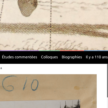
Études commentées
Colloques
Biographies
Il y a 110 ans
24