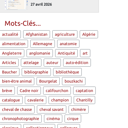
27 avril 2026
Mots-Clés...
actualité
Afghanistan
agriculture
Algérie
alimentation
Allemagne
anatomie
Angleterre
anglomanie
Antiquité
art
Articles
attelage
auteur
auto-édition
Baucher
bibliographie
bibliothèque
bien-être animal
Bourgelat
bouzkachi
brève
Cadre noir
califourchon
captation
catalogue
cavalerie
champion
Chantilly
cheval de chasse
cheval savant
chimère
chronophotographie
cinéma
cirque