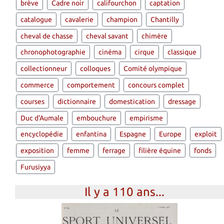
brève
Cadre noir
califourchon
captation
catalogue
cavalerie
champion
Chantilly
cheval de chasse
cheval savant
chimère
chronophotographie
cinéma
cirque
classique
collectionneur
colloques
Comité olympique
commerce
comportement
concours complet
courses
dictionnaire
domestication
dressage
Duc d'Aumale
embouchure
empirisme
encyclopédie
enfantina
Espagne
Europe
exploit
exposition
femme
ferrage
filière équine
fonds
Furusiyya
Il y a 110 ans...