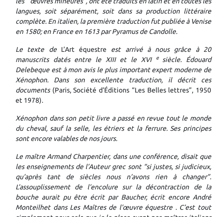
les
“
œuvres mineures”, ont été traduits en latin et en toutes les
langues, soit séparément, soit dans sa production littéraire
complète. En italien, la première traduction fut publiée à Venise
en 1580; en France en 1613 par Pyramus de Candolle.
Le texte de
L’Art équestre
est arrivé à nous grâce à 20
e
manuscrits datés entre le XIII et le XVI
siècle. Édouard
Delebeque est à mon avis le plus important expert moderne de
Xénophon. Dans son excellente traduction, il décrit ces
documents
(Paris, Société d’Éditions “Les Belles lettres”, 1950
et 1978).
Xénophon dans son petit livre a passé en revue tout le monde
du cheval, sauf la selle, les étriers et la ferrure. Ses principes
sont encore valables de nos jours.
Le maître Armand Charpentier, dans une conférence, disait que
les enseignements de l’Auteur grec sont “si justes, si judicieux,
qu’après tant de siècles nous n’avons rien à changer”.
L’assouplissement de l’encolure sur la décontraction de la
bouche aurait pu être écrit par Baucher, écrit encore André
Monteilhet dans
Les Maîtres de l’œuvre équestre
. C’est tout