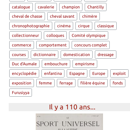
catalogue
cavalerie
champion
Chantilly
cheval de chasse
cheval savant
chimère
chronophotographie
cinéma
cirque
classique
collectionneur
colloques
Comité olympique
commerce
comportement
concours complet
courses
dictionnaire
domestication
dressage
Duc d'Aumale
embouchure
empirisme
encyclopédie
enfantina
Espagne
Europe
exploit
exposition
femme
ferrage
filière équine
fonds
Furusiyya
Il y a 110 ans...