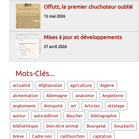
Offutt, le premier chuchoteur oublié
15 mai 2026
Mises à jour et développements
27 avril 2026
Mots-Clés...
actualité
Afghanistan
agriculture
Algérie
alimentation
Allemagne
anatomie
Angleterre
anglomanie
Antiquité
art
Articles
attelage
auteur
auto-édition
Baucher
bibliographie
bibliothèque
bien-être animal
Bourgelat
bouzkachi
brève
Cadre noir
califourchon
captation