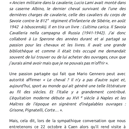
« Ancien militaire dans la cavalerie, Lucio Lami avait monté dans
sa caserne Albino, le dernier cheval survivant de l’une des
dernières charges de cavalerie, celle des cavaliers du corps de
Savoie contre le 812° régiment d’Infanterie de Sibérie, en août
1942 à Isbuscenskij. Il en tira un livre : L’ultima carica. Il Savoia
Cavalleria nella campagna di Russia (1941-1942). J’ai donc
collaboré à Lo Sperone des années durant et ai partagé sa
passion pour les chevaux et les livres. Il avait une grande
bibliothèque et comme il était très occupé me demandait
souvent de lui trouver ou de lui acheter des ouvrages, ceux que
j’aurais aimé avoir mais que je ne pouvais pas m’offrir ».
Une passion partagée qui fait que Mario Gennero peut avec
autorité affirmer
« Le cheval ? Il n’y a pas d’autre sujet et,
aujourd’hui, sport au monde qui ait généré une telle littérature
au fil des siècles. Et l’Italie y a grandement contribué.
e
L’équitation moderne débute au XVI
siècle à Naples et les
Maîtres de l’époque en signèrent d’inégalables ouvrages :
Grisone, Pignatelli, Corte… ».
Mais, cela dit, lors de la sympathique conversation que nous
entretenons ce 22 octobre à Caen alors qu’il rend visite à