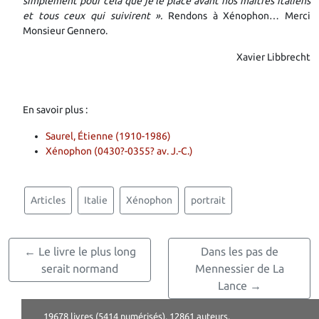
simplement pour cela que je le place avant nos maîtres italiens
et tous ceux qui suivirent ».
Rendons à Xénophon… Merci
Monsieur Gennero.
Xavier Libbrecht
En savoir plus :
Saurel, Étienne (1910-1986)
Xénophon (0430?-0355? av. J.-C.)
Articles
Italie
Xénophon
portrait
← Le livre le plus long
Dans les pas de
serait normand
Mennessier de La
Lance →
19678 livres (5414 numérisés), 12861 auteurs,