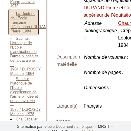
supérieur de l’équitati
Pierre, Janvier
1976
DURAND Pierre
et
Co
La Doctrine
supérieur de l’équitati
de l’École
française
Adresse
Chau
d’équitation / DURAND
bibliographique
, Crép
Pierre, 1984
:
Leblo
Saumur,
historique de
1984
l’École
d’application de
l’arme blindée et
Description
Nombre de volumes
:
de la cavalerie
matérielle
—
1964 / DUROSOY
Nombre de pages
:
Maurice, 1964
Saumur,
historique de
Dimensions
:
l’École
d’application de
l’arme blindée et
de la cavalerie
—
Langue(s)
Français
1978 / DUROSOY
Maurice, 1978
Cria Caballar
Notes
de las fuerzas
Site réalisé par le
pôle Document numérique
— MRSH —
armadas / Ministerio