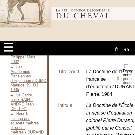
d’écuyers du
roi / DOUCET
Bibliothèque
Corinne, 2018
L’équitation et
l’École
mondiale du
espagnole de
Vienne / DUMAS
☰
Philippe, 1980
À
fr
en
cheval
cheval / DUMAS
Philippe, Mars
2002
Les
Dans
Titre court
La Doctrine de l’École
Académies
votre
Parisiennes
⇪
française
porte-
PDF
d’Équitation / DUMOLIN
docum
Maurice, [S. D.]
d’équitation / DURAN
1935
Pierre, 1984
Le Cadre
noir / SAINT-
ANDRÉ Jean
Intitulé
La Doctrine de l’École
DE, 1981
française d’équitation
Note à
l’usage des
colonel Pierre Durand,..
écuyers maîtres
[publié par le Conseil
et sous-
maîtres / DURAND