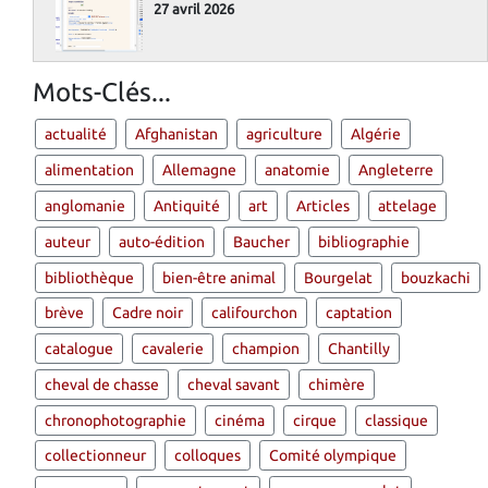
27 avril 2026
Mots-Clés...
actualité
Afghanistan
agriculture
Algérie
alimentation
Allemagne
anatomie
Angleterre
anglomanie
Antiquité
art
Articles
attelage
auteur
auto-édition
Baucher
bibliographie
bibliothèque
bien-être animal
Bourgelat
bouzkachi
brève
Cadre noir
califourchon
captation
catalogue
cavalerie
champion
Chantilly
cheval de chasse
cheval savant
chimère
chronophotographie
cinéma
cirque
classique
collectionneur
colloques
Comité olympique