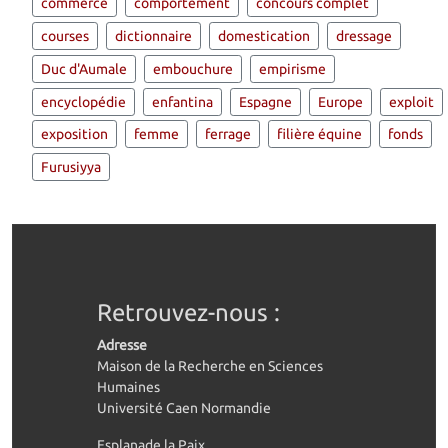
commerce
comportement
concours complet
courses
dictionnaire
domestication
dressage
Duc d'Aumale
embouchure
empirisme
encyclopédie
enfantina
Espagne
Europe
exploit
exposition
femme
ferrage
filière équine
fonds
Furusiyya
Retrouvez-nous :
Adresse
Maison de la Recherche en Sciences
Humaines
Université Caen Normandie
Esplanade la Paix