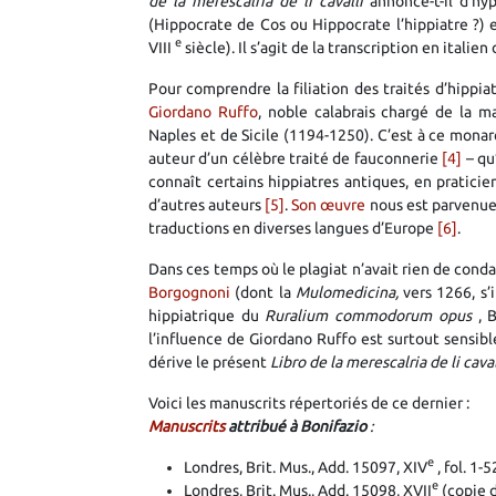
de la merescalria de li cavalli
annonce-t-il d’hy
(Hippocrate de Cos ou Hippocrate l’hippiatre ?)
e
VIII
siècle). Il s’agit de la transcription en italie
Pour comprendre la filiation des traités d’hippiat
Giordano Ruffo
, noble calabrais chargé de la 
Naples et de Sicile (1194-1250). C’est à ce mona
auteur d’un célèbre traité de fauconnerie
[4]
– qu
connaît certains hippiatres antiques, en praticie
d’autres auteurs
[5]
.
Son œuvre
nous est parvenue
traductions en diverses langues d’Europe
[6]
.
Dans ces temps où le plagiat n’avait rien de cond
Borgognoni
(dont la
Mulomedicina,
vers 1266, s’
hippiatrique du
Ruralium commodorum opus
, 
l’influence de Giordano Ruffo est surtout sensib
dérive le présent
Libro de la merescalria de li caval
Voici les manuscrits répertoriés de ce dernier :
Manuscrits
attribué à Bonifazio
:
e
Londres, Brit. Mus., Add. 15097, XIV
, fol. 1-
e
Londres, Brit. Mus., Add. 15098, XVII
(copie 