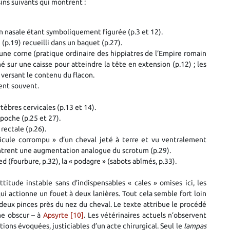
ins suivants qui montrent :
ion nasale étant symboliquement figurée (p.3 et 12).
g (p.19) recueilli dans un baquet (p.27).
d’une corne (pratique ordinaire des hippiatres de l’Empire romain
hé sur une caisse pour atteindre la tête en extension (p.12) ; les
versant le contenu du flacon.
ient souvent.
rtèbres cervicales (p.13 et 14).
 poche (p.25 et 27).
rectale (p.26).
ticule corrompu » d’un cheval jeté à terre et vu ventralement
ntrent une augmentation analogue du scrotum (p.29).
d (fourbure, p.32), la « podagre » (sabots abîmés, p.33).
ttitude instable sans d’indispensables « cales » omises ici, les
qui actionne un fouet à deux lanières. Tout cela semble fort loin
er deux pinces près du nez du cheval. Le texte attribue le procédé
sme obscur – à
Apsyrte
[10]
. Les vétérinaires actuels n’observent
ions évoquées, justiciables d’un acte chirurgical. Seul le
lampas