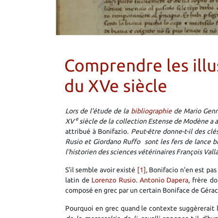
Comprendre les illu
du XVe siècle
Lors de l’étude de la
bibliographie
de Mario Genne
e
XV
siècle de la collection Estense de Modène a at
attribué à Bonifazio
. Peut-être donne-t-il des cl
Rusio et Giordano Ruffo sont les fers de lance b
l’historien des sciences vétérinaires François Valla
S’il semble avoir existé
[1]
, Bonifacio n’en est pas
latin de
Lorenzo Rusio
.
Antonio Dapera
, frère d
composé en grec par un certain Boniface de Géra
Pourquoi en grec quand le contexte suggèrerait le 