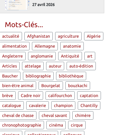
27 avril 2026
Mots-Clés...
actualité
Afghanistan
agriculture
Algérie
alimentation
Allemagne
anatomie
Angleterre
anglomanie
Antiquité
art
Articles
attelage
auteur
auto-édition
Baucher
bibliographie
bibliothèque
bien-être animal
Bourgelat
bouzkachi
brève
Cadre noir
califourchon
captation
catalogue
cavalerie
champion
Chantilly
cheval de chasse
cheval savant
chimère
chronophotographie
cinéma
cirque