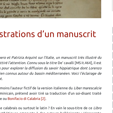
strations d’un manuscrit
ro et Patrizia Arquint sur l’Italie, un manuscrit très illustré du
tiré l’attention. Connu sous le titre
De’ cavalli [MS it.464], il est
és pour explorer la diffusion du savoir hippiatrique dont Lorenzo
ien connus autour du bassin méditerranéen. Voici l’éclairage de
t.
 moins l’auteur fictif de la version italienne du
Liber marescalcie
ominicain, prétend avoir tiré sa traduction d’un soi-disant traité
ce ou
Bonifacio di Calabria
[2]
.
calabrais ou surtout le latin ? En vain le sous-titre de ce
Libro