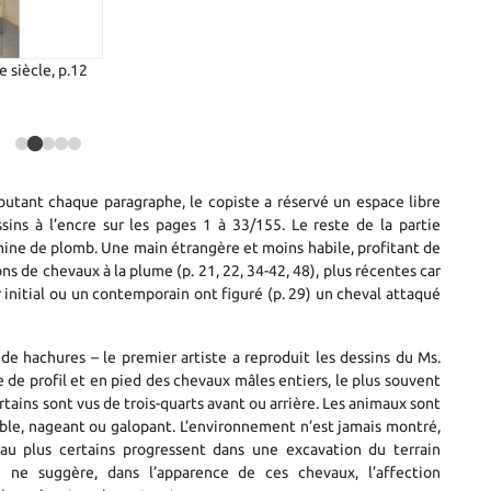
e siècle, p.14
De’ cavalli
butant chaque paragraphe, le copiste a réservé un espace libre
ssins à l’encre sur les pages 1 à 33/155. Le reste de la partie
mine de plomb. Une main étrangère et moins habile, profitant de
s de chevaux à la plume (p. 21, 22, 34-42, 48), plus récentes car
r initial ou un contemporain ont figuré (p. 29) un cheval attaqué
de hachures – le premier artiste a reproduit les dessins du Ms.
e de profil et en pied des chevaux mâles entiers, le plus souvent
rtains sont vus de trois-quarts avant ou arrière. Les animaux sont
amble, nageant ou galopant. L’environnement n’est jamais montré,
au plus certains progressent dans une excavation du terrain
 ne suggère, dans l’apparence de ces chevaux, l’affection