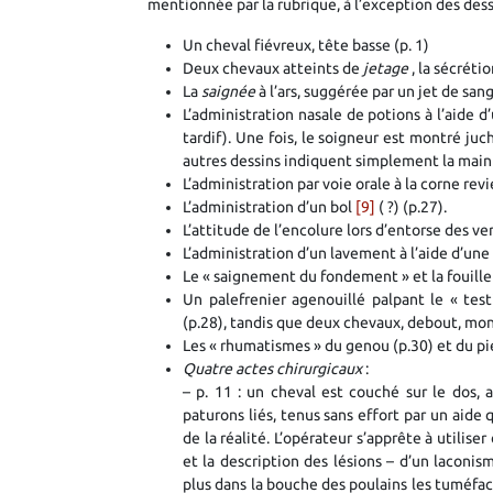
mentionnée par la rubrique, à l’exception des dess
Un cheval fiévreux, tête basse (p. 1)
Deux chevaux atteints de
jetage
, la sécrét
La
saignée
à l’ars, suggérée par un jet de san
L’administration nasale de potions à l’aide 
tardif). Une fois, le soigneur est montré juc
autres dessins indiquent simplement la main 
L’administration par voie orale à la corne rev
L’administration d’un bol
[9]
( ?) (p.27).
L’attitude de l’encolure lors d’entorse des ve
L’administration d’un lavement à l’aide d’une
Le « saignement du fondement » et la fouille 
Un palefrenier agenouillé palpant le « tes
(p.28), tandis que deux chevaux, debout, mo
Les « rhumatismes » du genou (p.30) et du pie
Quatre actes chirurgicaux
:
– p. 11 : un cheval est couché sur le dos, a
paturons liés, tenus sans effort par un aide 
de la réalité. L’opérateur s’apprête à utilis
et la description des lésions – d’un laconi
plus dans la bouche des poulains les tuméfact