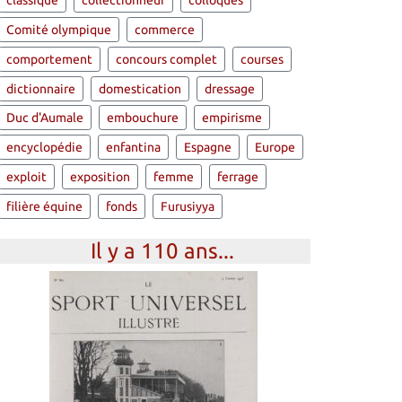
classique
collectionneur
colloques
Comité olympique
commerce
comportement
concours complet
courses
dictionnaire
domestication
dressage
Duc d'Aumale
embouchure
empirisme
encyclopédie
enfantina
Espagne
Europe
exploit
exposition
femme
ferrage
filière équine
fonds
Furusiyya
Il y a 110 ans...