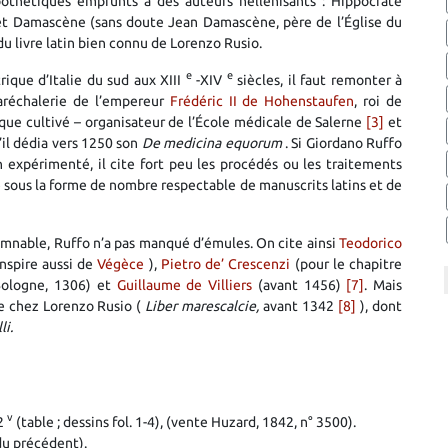
pothétiques emprunts à des auteurs hellénisants : Hippocrate
 et Damascène (sans doute Jean Damascène, père de l’Église du
n du livre latin bien connu de Lorenzo Rusio.
e
e
rique d’Italie du sud aux XIII
-XIV
siècles, il faut remonter à
maréchalerie de l’empereur
Frédéric II de Hohenstaufen
, roi de
rque cultivé – organisateur de l’École médicale de Salerne
[3]
et
’il dédia vers 1250 son
De medicina equorum
. Si Giordano Ruffo
n expérimenté, il cite fort peu les procédés ou les traitements
 sous la forme de nombre respectable de manuscrits latins et de
amnable, Ruffo n’a pas manqué d’émules. On cite ainsi
Teodorico
inspire aussi de
Végèce
),
Pietro de’ Crescenzi
(pour le chapitre
Bologne, 1306) et
Guillaume de Villiers
(avant 1456)
[7]
. Mais
le chez Lorenzo Rusio (
Liber marescalcie,
avant 1342
[8]
), dont
li.
v
52
(table ; dessins fol. 1-4), (vente Huzard, 1842, n° 3500).
du précédent).