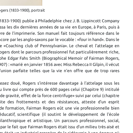
gers (1833-1900), portrait
1833-1900) publie à Philadelphie chez J. B. Lippincott Company
ssa les dix dernières années de sa vie en Europe, à Paris, puis à
ivre de l’imprimerie. Son manuel fait toujours référence dans le
re par les anglo-saxons par le vocable : «four in hand». Dans le
e «Coaching club of Pennsylvania». Le cheval et l’attelage en
Rogers dont le parcours professionnel fut particulièrement riche,
raphe Edgar Fahs Smith (Biographical Memoir of Fairman Rogers,
7) : «marié en janvier 1856 avec Miss Rebecca II Gilpin, il vécut
union parfaite telles que la vie n’en offre que de trop rares
assez doué, Rogers s’intéresse davantage à l’attelage sous les
du livre qui compte près de 600 pages celui (Chapitre 9) intitulé
de gravité, effet de la force centrifuge» suivi par celui (chapitre
ite des frottements et des résistances, atteste d’un esprit
 de formation, Fairman Rogers eût une vie professionnelle bien
éducatif, scientifique (il soutint le développement de l’école
ilanthropique et artistique. Un parcours professionnel, social,
par le fait que Fairman Rogers était issu d’un milieu très aisé et
s était un industriel prospère de la sidérurgie à une époque où