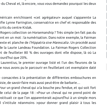
e du Cheval et, là encore, vous vous demandez pourquoi les deux
ricain enrichissent «cet agrégateur» auquel s’apparente La
fie Lynne Farrington, conservatrice en chef et responsable des
crits du centre Kislak.
 Rogers collection on Horsemanship ? Très simple (en fait pas du
ient en un mot : la numérisation. Dans notre exemple, la Fairman
texte et planche de
l’Hippatria sive Marescalia
. Un procédé aussi
de la Laurie Landeau Foundation. La Fairman Rogers Collection
ir et de feuilleter 80 % des ouvrages dont elle dispose, là où La
jourd’hui que 20%.
 Laurentius, le premier ouvrage listé et l’un des fleurons de la
que nous avons pu le parcourir en feuilletant cet exemplaire daté
) consacrées à la présentation de différentes embouchures en
isie, de savoir-faire mais aussi peut-être de barbarie…
Pour un grand cheval qui a la bouche peu fendue, et qui soit fort
de celui de la page 18 : «Pour un cheval qui ne prend point de
nstituait ce que l’on apparenterait aujourd’hui à un simple mors
l s’intitule néanmoins :«pour donner grand plaisir à tous les