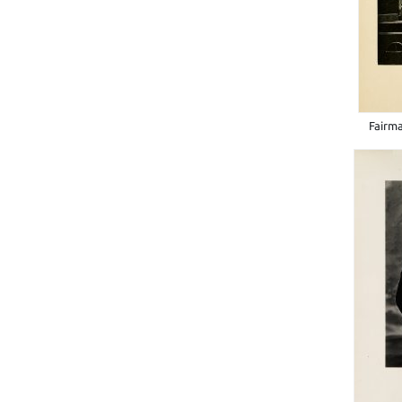
Fairm