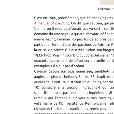
Fairman Ro
C’est en 1900, précisément, que Fairman Rogers (
A manual of coaching
.
On dit que l’auteur, qui pa
Vienne où il mourut, n’aurait pas vu sortir son l
domaine du «menage» à quatre chevaux, défini enco
même esprit, Fairman Rogers fonda et présida l
particulier furent l’une des passions de Fairman 
là où sa vie privée fut discrète. Selon son biog
1833-1900, Washington D.C. : Judd & Detweiler, 190
quarante-quatre ans de dévotion mutuelle et d’
exemples.» Il n’eut pas d’enfant.
Cavalier depuis son plus jeune âge, semble-t-il 
angles les plus techniques. Sur les 28 chapitres 
«Poids de la voiture, distribution du poids, centre 
10) consacré à la traction («draught») qui tra
scientifique mais pas seulement. Ingénieur civil
remplie qui l’amena sur divers autres terrains, 
vétérinaire de l’Université de Pennsylvanie), ph
civique et finalement «politique», rendu possible 
ce tant par son père que par sa mère. Evans Roger