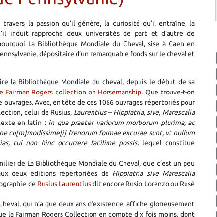
 travers la passion qu’il génère, la curiosité qu’il entraîne, la
u’il induit rapproche deux universités de part et d’autre de
pourquoi La Bibliothèque Mondiale du Cheval, sise à Caen en
Pennsylvanie, dépositaire d’un remarquable fonds sur le cheval et
aire la Bibliothèque Mondiale du cheval, depuis le début de sa
e Fairman Rogers collection on Horsemanship
. Que trouve-t-on
lle ouvrages. Avec, en tête de ces 1066 ouvrages répertoriés pour
llection, celui de Rusius,
Laurentius – Hippiatria, sive, Marescalia
texte en latin :
in qua praeter variorum morborum plurima, ac
ione co[m]modissime[i] frenorum formae excusae sunt, vt nullum
as, cui non hinc occurrere facilime possis,
lequel constitue
amilier de La Bibliothèque Mondiale du Cheval, que c’est un peu
 aux deux éditions répertoriées de
Hippiatria sive Marescalia
iographie de
Rusius Laurentius
dit encore Rusio Lorenzo ou Rusé
heval, qui n’a que deux ans d’existence, affiche glorieusement
que la Fairman Rogers Collection en compte dix fois moins, dont