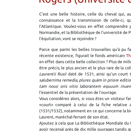
C’est une belle histoire, celle du cheval qui, au
connaissance et la transmission de celle-ci, q
l’Atlantique. Voulez-vous en effet comprendre 
Normandie, et la Bibliothèque de l’université de 
l’équitation, vont se rejoindre ?
Parce que parmi les belles trouvailles qu’à pu f
récente existence, figurait le fonds américain
Th
en effet dans cette belle collection ? Plus de mi
être précis, le plus ancien et le plus rare de la co
Laurentii Rusii
daté de 1531, ainsi qu’un court 
saluberrima remedia, plures quàm in priore edit
tam nouo oris vitio laborantem equuum inueni
l’essentiel de la présentation de l’ouvrage.
Vous considérez alors, si vous êtes un visiteur f
«court» comparé à celui de la fiche relative
(1531/1532), notamment en ce qui concerne la b
Laurent, maréchal-ferrant de son état.
Ajoutez à cela que La Bibliothèque Mondiale du C
avoir recensé près de dix mille ouvrages tandis 