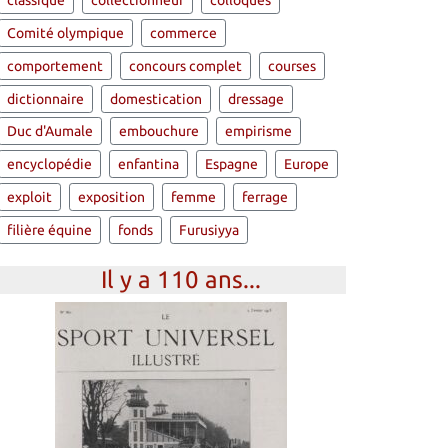
classique
collectionneur
colloques
Comité olympique
commerce
comportement
concours complet
courses
dictionnaire
domestication
dressage
Duc d'Aumale
embouchure
empirisme
encyclopédie
enfantina
Espagne
Europe
exploit
exposition
femme
ferrage
filière équine
fonds
Furusiyya
Il y a 110 ans...