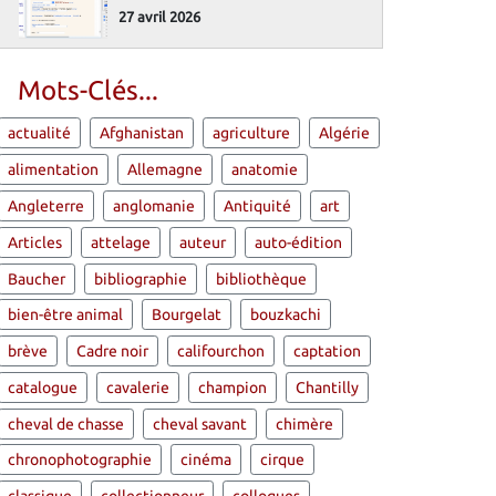
27 avril 2026
Mots-Clés...
actualité
Afghanistan
agriculture
Algérie
alimentation
Allemagne
anatomie
Angleterre
anglomanie
Antiquité
art
Articles
attelage
auteur
auto-édition
Baucher
bibliographie
bibliothèque
bien-être animal
Bourgelat
bouzkachi
brève
Cadre noir
califourchon
captation
catalogue
cavalerie
champion
Chantilly
cheval de chasse
cheval savant
chimère
chronophotographie
cinéma
cirque