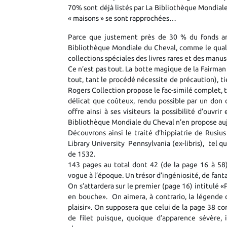
70% sont déjà listés par La Bibliothèque Mondial
« maisons » se sont rapprochées…
Parce que justement près de 30 % du fonds amé
Bibliothèque Mondiale du Cheval, comme le quali
collections spéciales des livres rares et des manus
Ce n’est pas tout. La botte magique de la Fairman
tout, tant le procédé nécessite de précaution), t
Rogers Collection propose le fac-similé complet, 
délicat que coûteux, rendu possible par un don 
offre ainsi à ses visiteurs la possibilité d’ouvr
Bibliothèque Mondiale du Cheval n’en propose au
Découvrons ainsi le traité d’hippiatrie de Rusius
Library University Pennsylvania (ex-libris), tel 
de 1532.
143 pages au total dont 42 (de la page 16 à 58
vogue à l’époque. Un trésor d’ingéniosité, de fanta
On s’attardera sur le premier (page 16) intitulé «
en bouche». On aimera, à contrario, la légende 
plaisir». On supposera que celui de la page 38 co
de filet puisque, quoique d’apparence sévère, i