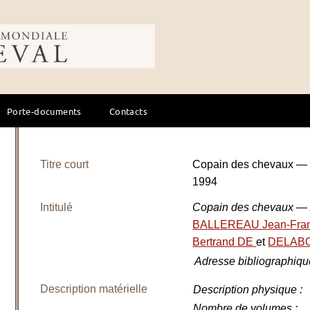
ale du cheval
Porte-documents
Contacts
Titre court
Copain des chevaux —
1994
Intitulé
Copain des chevaux — À
BALLEREAU Jean-Fra
Bertrand DE
et
DELABO
Adresse bibliographiqu
Description matérielle
Description physique
:
Nombre de volumes
: