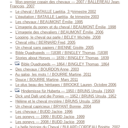
Mon premier copain des chevaux — 2007 / BALLEREAU Jean-
François, 2007
e
Le cheval / BATAILLE Laetitia, 3
trimestre 2002
L’équitation / BATAILLE Laetitia, 4e trimestre 2003
Les chevaux / BEAUMONT Émilie, 1995
L’imagerie du poney et du cheval / BEAUMONT Émilie, 1998
L’imagerie des chevaliers / BEAUMONT Émilie, 2006
Looping, le cheval qui parle / BELEY Michèle, 2008
Cheval vêtu / BERNARD Fred, 2005
Un cheval sans papiers / BIENNE Gisèle, 2005
Bible Quadrupeds — [1838] / BINGLEY Thomas, [1838]
Stories about Horses — 1839 / BINGLEY Thomas, 1839
Bible Quadrupeds — 1864 / BINGLEY Thomas, 1864
Des chevaux / BOURDON Anne, 2003
Au galop, les mots ! / BOURRE Martine, 2011
Douce / BOURRE Martine, Mars 2011
Le plus beau des héritages / BROOKE Lauren, Octobre 2006
Hindernisse für Huberta — 1950 / BRUNS Ursula, [1950]
Dick und Dalli und die Ponies — 1952 / BRUNS Ursula, 1952
Hélène et le cheval mystère / BRUNS Ursula, 1959
Un cheval capricieux / BRYANT Bonnie, 2004
Les chevaux / BUDD Jackie, 1996
Les poneys — 1999 / BUDD Jackie, 1999
Les poneys — 2008 / BUDD Jackie, 2008
La belle histoire du Cheval / BULARD CORDEAU Brigitte, 2002