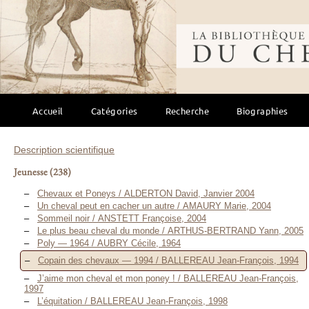
Bibliothèque mondi
Accueil
Catégories
Recherche
Biographies
Description scientifique
Jeunesse
(238)
Chevaux et Poneys / ALDERTON David, Janvier 2004
Un cheval peut en cacher un autre / AMAURY Marie, 2004
Sommeil noir / ANSTETT Françoise, 2004
Le plus beau cheval du monde / ARTHUS-BERTRAND Yann, 2005
Poly — 1964 / AUBRY Cécile, 1964
Copain des chevaux — 1994 / BALLEREAU Jean-François, 1994
J’aime mon cheval et mon poney ! / BALLEREAU Jean-François,
1997
L’équitation / BALLEREAU Jean-François, 1998