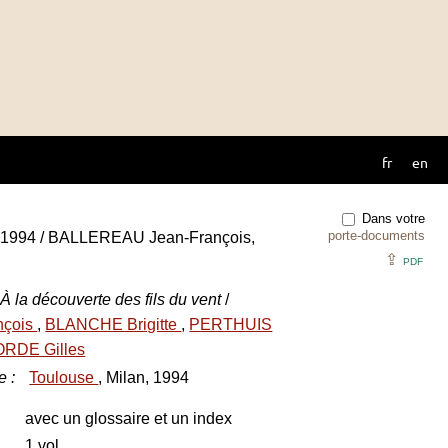
fr
en
Dans votre
porte-documents
 1994 / BALLEREAU Jean-François,
⇪
PDF
 la découverte des fils du vent
/
nçois
,
BLANCHE Brigitte
,
PERTHUIS
RDE Gilles
e
:
Toulouse
, Milan, 1994
avec un glossaire et un index
1 vol.