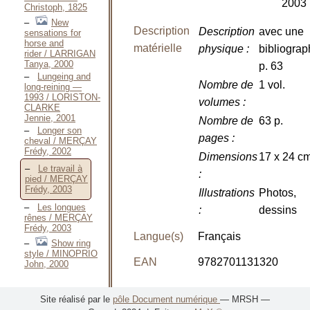
2003
Christoph, 1825
New
Description
Description
avec une
sensations for
horse and
matérielle
physique
:
bibliograp
rider / LARRIGAN
Tanya, 2000
p. 63
Lungeing and
Nombre de
1 vol.
long-reining —
1993 / LORISTON-
volumes
:
CLARKE
Jennie, 2001
Nombre de
63 p.
Longer son
pages
:
cheval / MERÇAY
Frédy, 2002
Dimensions
17 x 24 c
Le travail à
:
pied / MERÇAY
Frédy, 2003
Illustrations
Photos,
Les longues
:
dessins
rênes / MERÇAY
Frédy, 2003
Langue(s)
Français
Show ring
style / MINOPRIO
EAN
9782701131320
John, 2000
Présentation du contenu
Site réalisé par le
pôle Document numérique
— MRSH —