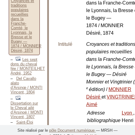
Croyances et
dans la Franche-Comt
traditions
populaires
le Lyonnais, la Bresse 
recueillies
le Bugey —
dans la
Franche-
1874 / MONNIER
Comté, le
Lyonnais, la
Désiré, 1874
Bresse et le
Bugey —
Intitulé
Croyances et tradition
1874 / MONNIER
Désiré, 1874
populaires recueillies
dans la Franche-Comt
Les sept
dons du cheval
le Lyonnais, la Bresse 
fée / MONTEILHET
André, 1952
le Bugey — Désiré
Del Cavallo
Monnier et Vingtrinier 
alato
d’Arsinœ / MONTI
e
édition)
/
MONNIER
Vincent, 1804
Désiré
et
VINGTRINI
Dissertation sur
Aimé
le Cheval ailé
d’Arsinoë / MONTI
Adresse
Lyon
,
Vincent, 1807
bibliographique
Henri
Saint-Éloi
guérisseur et la
:
Georg
Site réalisé par le
pôle Document numérique
— MRSH —
Légende du pied