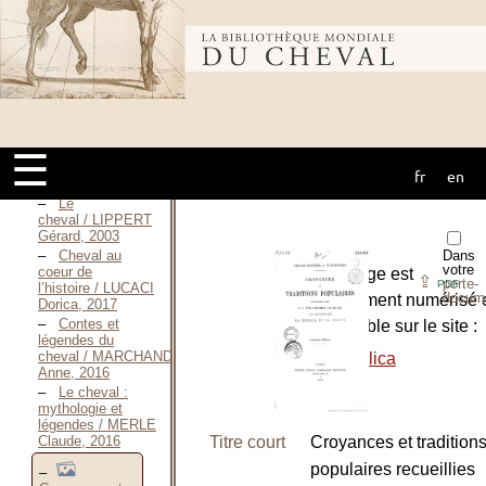
Marie-Albane,
Février 2008
Bibliothèque
Les
Centaures,
roman / LICHTENBERGER
André, S. D.
mondiale du
[1904]
Mémoires de
Cheval / LIGNY
☰
Sybil DE,
fr
en
cheval
Septembre 2007
Le
cheval / LIPPERT
Gérard, 2003
Cheval au
Dans
votre
coeur de
L’ouvrage est
⇪
porte-
PDF
l’histoire / LUCACI
docum
entièrement numérisé 
Dorica, 2017
Contes et
disponible sur le site :
légendes du
cheval / MARCHAND
-
Gallica
Anne, 2016
Le cheval :
mythologie et
légendes / MERLE
Claude, 2016
Titre court
Croyances et tradition
populaires recueillies