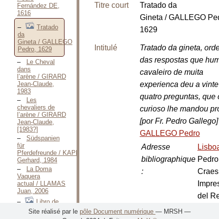
Titre court
Tratado da
Fernández DE,
1616
Gineta / GALLEGO Ped
Tratado
1629
da
Gineta / GALLEGO
Intitulé
Tratado da gineta, or
Pedro, 1629
das respostas que hu
Le Cheval
dans
cavaleiro de muita
l’arène / GIRARD
Jean-Claude,
experienca deu a vinte
1983
quatro preguntas, que 
Les
chevaliers de
curioso lhe mandou pr
l’arène / GIRARD
[por Fr. Pedro Gallego
Jean-Claude,
[1983?]
GALLEGO Pedro
Südspanien
für
Adresse
Lisbo
Pferdefreunde / KAPITZKE
bibliographique
Pedro
Gerhard, 1984
La Doma
:
Craes
Vaquera
Impre
actual / LLAMAS
Juan, 2006
del Re
Libro de
1629
enfrenamientos
Site réalisé par le
pôle Document numérique
— MRSH —
de la