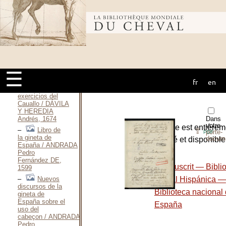
France / CHETCUTI
Patrick-Jean-
Bibliothèque
Claude, 1992
Tratado
de la
Gineta / CÉSPEDES
mondiale du
Y VELASCO
Francisco DE,
1609
☰
fr
en
Palestra
cheval
particvlar de los
exercicios del
Cauallo / DÁVILA
Y HEREDIA
Andrés, 1674
Dans
votre
L’ouvrage est entièrem
Libro de
⇪
porte-
PDF
la gineta de
docum
numérisé et disponible 
España / ANDRADA
site :
Pedro
Fernández DE,
-
Manuscrit — Bibli
1599
Nuevos
Digital Hispánica —
discursos de la
Biblioteca nacional
gineta de
España sobre el
España
uso del
cabeçon / ANDRADA
Pedro