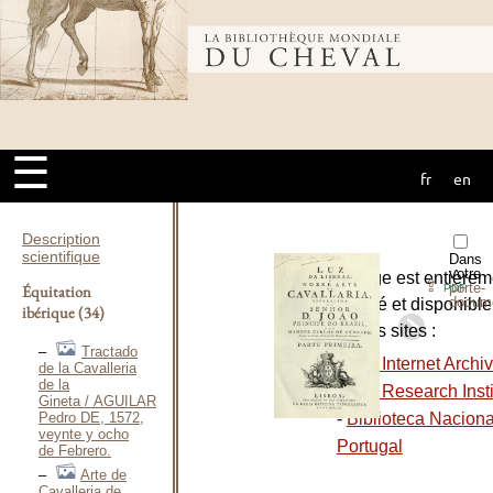
Bibliothèque
mondiale du
☰
fr
en
cheval
Description
scientifique
Dans
votre
L’ouvrage est entièrem
⇪
porte-
Équitation
PDF
docum
numérisé et disponible
ibérique
(34)
plusieurs sites :
Tractado
-
The Internet Archi
de la Cavalleria
de la
Getty Research Insti
Gineta / AGUILAR
Pedro DE, 1572,
-
Biblioteca Naciona
veynte y ocho
Portugal
de Febrero.
Arte de
Cavalleria de