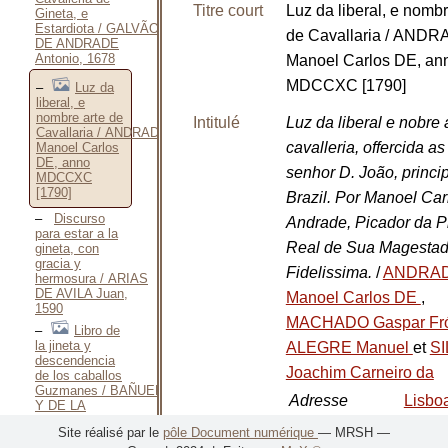
Titre court
Luz da liberal, e nombr
Gineta, e
Estardiota / GALVÃO
de Cavallaria / AND
DE ANDRADE
Antonio, 1678
Manoel Carlos DE, an
MDCCXC [1790]
Luz da
liberal, e
nombre arte de
Intitulé
Luz da liberal e nobre 
Cavallaria / ANDRADE
cavalleria, offercida as
Manoel Carlos
DE, anno
senhor D. João, princi
MDCCXC
[1790]
Brazil. Por Manoel Car
Discurso
Andrade, Picador da P
para estar a la
Real de Sua Magesta
gineta, con
gracia y
Fidelissima.
/
ANDRA
hermosura / ARIAS
DE AVILA Juan,
Manoel Carlos DE
,
1590
MACHADO Gaspar Fr
Libro de
la jineta y
ALEGRE Manuel
et
SI
descendencia
Joachim Carneiro da
de los caballos
Guzmanes / BAÑUELOS
Adresse
Lisbo
Y DE LA
CERDA Luis,
bibliographique
Regia
Site réalisé par le
pôle Document numérique
— MRSH —
1877