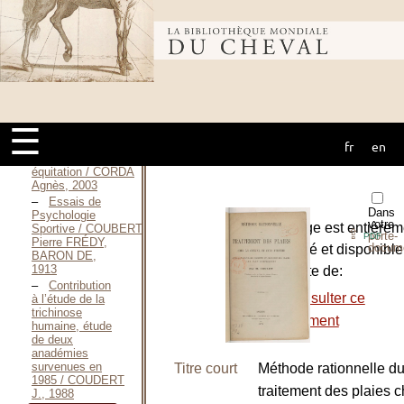
l’Orne / CPHSCT
61, 2006
Influences
Bibliothèque
du traitement
ostéopathique
du plancher
pelvien sur
mondiale du
l’assiette du
cavalier / COQUERY
☰
Anne,
Septembre 2011
fr
en
cheval
Les peurs en
équitation / CORDA
Agnès, 2003
Essais de
Dans
Psychologie
votre
L’ouvrage est entièrem
Sportive / COUBERTIN
⇪
porte-
PDF
Pierre FRÉDY,
docum
numérisé et disponible
BARON DE,
1913
sur le site de:
Contribution
-
Consulter ce
à l’étude de la
trichinose
document
humaine, étude
de deux
anadémies
survenues en
Titre court
Méthode rationnelle d
1985 / COUDERT
traitement des plaies 
J., 1988