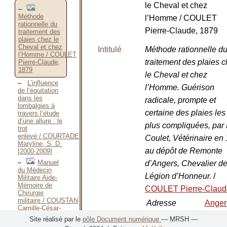
le Cheval et chez
Méthode
l’Homme / COULET
rationnelle du
Pierre-Claude, 1879
traitement des
plaies chez le
Cheval et chez
Intitulé
Méthode rationnelle d
l’Homme / COULET
traitement des plaies 
Pierre-Claude,
1879
le Cheval et chez
L’influence
l’Homme. Guérison
de l’équitation
dans les
radicale, prompte et
lombalgies à
certaine des plaies les
travers l’étude
d’une allure : le
plus compliquées, par
trot
enlevé / COURTADE
Coulet, Vétérinaire en
Maryline, S. D.
au dépôt de Remonte
[2000-2009]
Manuel
d’Angers, Chevalier de
du Médecin
Légion d’Honneur.
/
Militaire Aide-
Mémoire de
COULET Pierre-Claud
Chirurgie
militaire / COUSTAN
Adresse
Ange
Camille-César-
bibliographique
P.
Clément-
Site réalisé par le
pôle Document numérique
— MRSH —
Adolphe, 1897